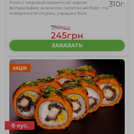
Ролл с тигровой креветкой, сыром
310г.
филадельфия, ананасом, салатом айсберг. На
поверхности огурец, украшен бол...
360грн
245грн
ЗАКАЗАТЬ
8 кус.