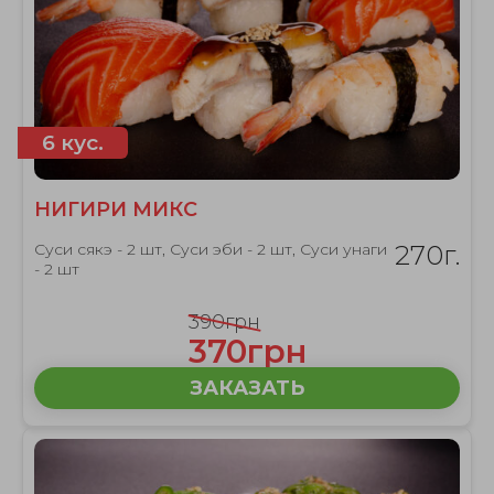
6 кус.
НИГИРИ МИКС
Суси сякэ - 2 шт, Суси эби - 2 шт, Суси унаги
270г.
- 2 шт
390грн
370грн
ЗАКАЗАТЬ