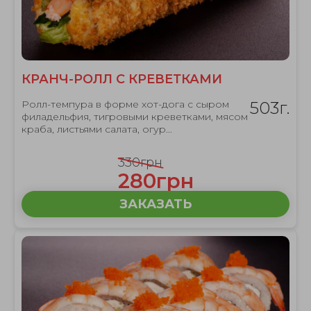
КРАНЧ-РОЛЛ С КРЕВЕТКАМИ
Ролл-темпура в форме хот-дога с сыром
503г.
филадельфия, тигровыми креветками, мясом
краба, листьями салата, огур...
330грн
280грн
ЗАКАЗАТЬ