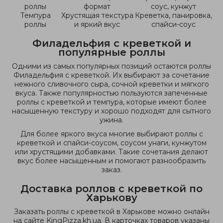
роллы
формат
соус, кунжут
Темпура
Хрустящая текстура
Креветка, панировка,
роллы
и яркий вкус
спайси-соус
Филадельфия с креветкой и
популярные роллы
Одними из самых популярных позиций остаются роллы
Филадельфия с креветкой. Их выбирают за сочетание
нежного сливочного сыра, сочной креветки и мягкого
вкуса. Также популярностью пользуются запеченные
роллы с креветкой и темпура, которые имеют более
насыщенную текстуру и хорошо подходят для сытного
ужина.
Для более яркого вкуса многие выбирают роллы с
креветкой и спайси-соусом, соусом унаги, кунжутом
или хрустящими добавками. Такие сочетания делают
вкус более насыщенным и помогают разнообразить
заказ.
Доставка роллов с креветкой по
Харькову
Заказать роллы с креветкой в Харькове можно онлайн
на сайте KingPizza.kh.ua. В карточках товаров указаны