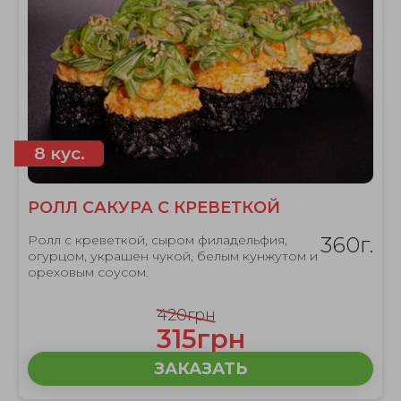
8 кус.
РОЛЛ САКУРА С КРЕВЕТКОЙ
Ролл с креветкой, сыром филадельфия,
360г.
огурцом, украшен чукой, белым кунжутом и
ореховым соусом.
420грн
315грн
ЗАКАЗАТЬ