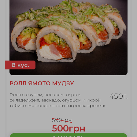
8 кус.
РОЛЛ ЯМОТО МУДЗУ
Ролл с окунем, лососем, сыром
450г.
филадельфия, авокадо, огурцом и икрой
тобико. На поверхности тигровая креветк...
590грн
500грн