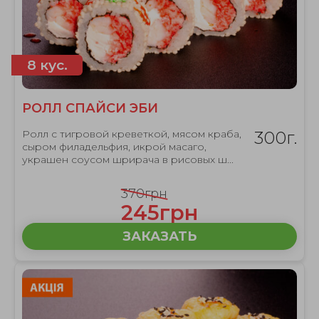
8 кус.
РОЛЛ СПАЙСИ ЭБИ
Ролл с тигровой креветкой, мясом краба,
300г.
сыром филадельфия, икрой масаго,
украшен соусом шрирача в рисовых ш...
370грн
245грн
ЗАКАЗАТЬ