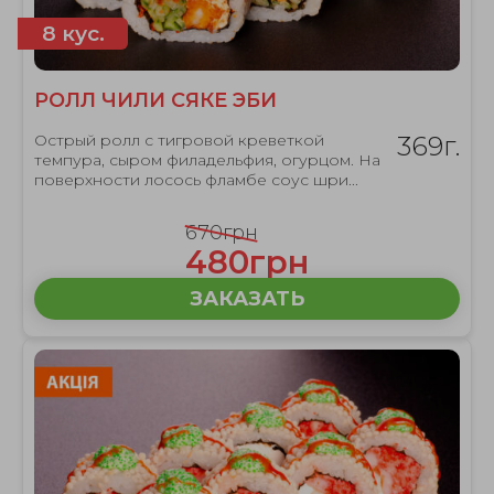
8 кус.
РОЛЛ ЧИЛИ СЯКЕ ЭБИ
Острый ролл с тигровой креветкой
369г.
темпура, сыром филадельфия, огурцом. На
поверхности лосось фламбе соус шри...
670грн
480грн
ЗАКАЗАТЬ