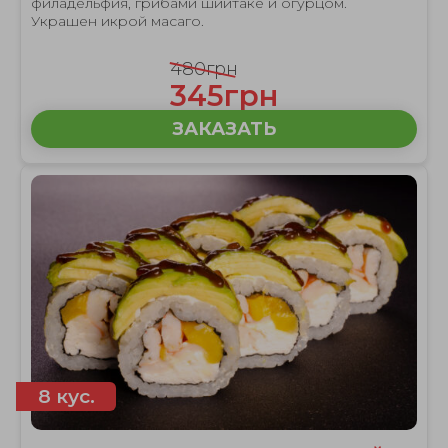
филадельфия, грибами шиитаке и огурцом.
Украшен икрой масаго.
480грн
345грн
ЗАКАЗАТЬ
8 кус.