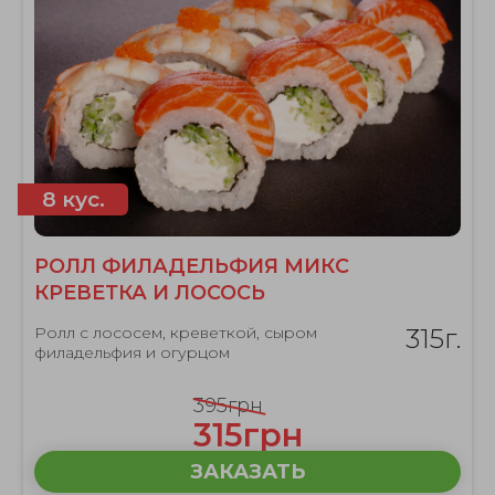
8 кус.
РОЛЛ ФИЛАДЕЛЬФИЯ МИКС
КРЕВЕТКА И ЛОСОСЬ
Ролл с лососем, креветкой, сыром
315г.
филадельфия и огурцом
395грн
315грн
ЗАКАЗАТЬ