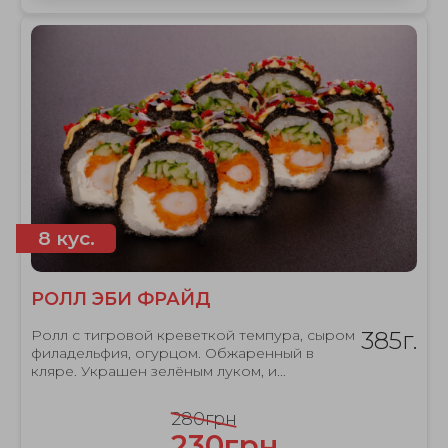
8 кус.
РОЛЛ ЭБИ ФРАЙД
Ролл с тигровой креветкой темпура, сыром
385г.
филадельфия, огурцом. Обжаренный в
кляре. Украшен зелёным луком, и...
280грн
230грн