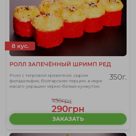
8 кус.
РОЛЛ ЗАПЕЧЁННЫЙ ШРИМП РЕД
Ролл с тигровой креветкой, сыром
350г.
филадельфия, болгарским перцем, в икре
масаго украшен чёрно-белым кунжутом.
430грн
290грн
ЗАКАЗАТЬ