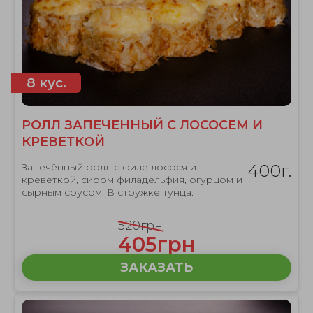
8 кус.
РОЛЛ ЗАПЕЧЕННЫЙ С ЛОСОСЕМ И
КРЕВЕТКОЙ
Запечённый ролл с филе лосося и
400г.
креветкой, сиром филадельфия, огурцом и
сырным соусом. В стружке тунца.
520грн
405грн
ЗАКАЗАТЬ