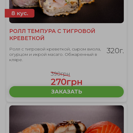
8 кус.
РОЛЛ ТЕМПУРА С ТИГРОВОЙ
КРЕВЕТКОЙ
Ролл с тигровой креветкой, сыром виола,
320г.
огурцом и икрой масаго. Обжаренный в
кляре.
390грн
270грн
ЗАКАЗАТЬ