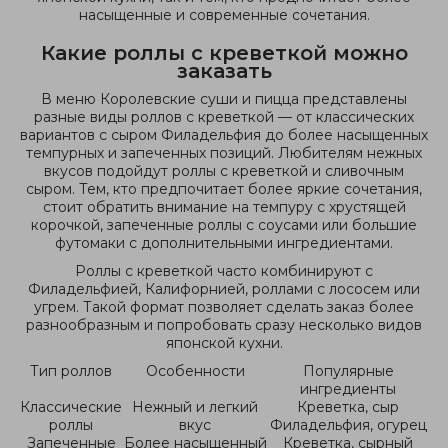
насыщенные и современные сочетания.
Какие роллы с креветкой можно
заказать
В меню Королевские суши и пицца представлены
разные виды роллов с креветкой — от классических
вариантов с сыром Филадельфия до более насыщенных
темпурных и запеченных позиций. Любителям нежных
вкусов подойдут роллы с креветкой и сливочным
сыром. Тем, кто предпочитает более яркие сочетания,
стоит обратить внимание на темпуру с хрустящей
корочкой, запеченные роллы с соусами или большие
футомаки с дополнительными ингредиентами.
Роллы с креветкой часто комбинируют с
Филадельфией, Калифорнией, роллами с лососем или
угрем. Такой формат позволяет сделать заказ более
разнообразным и попробовать сразу несколько видов
японской кухни.
Тип роллов
Особенности
Популярные
ингредиенты
Классические
Нежный и легкий
Креветка, сыр
роллы
вкус
Филадельфия, огурец
Запеченные
Более насыщенный
Креветка, сырный