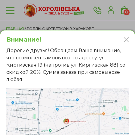
0
ГЛАВНАЯ
/ РОЛЛЫ С КРЕВЕТКОЙ В ХАРЬКОВЕ
Внимание!
Роллы с доставкой в Харькове
Дорогие друзья! Обращаем Ваше внимание,
что возможен самовывоз по адресу: ул.
Киргизская 19 (напротив ул. Киргизская 88) со
Все
Популярное
скидкой 20%. Сумма заказа при самовывозе
Маки роллы в Харькове
любая
Запечённые роллы в Харькове
Темпура роллы в Харькове
Кранч роллы в Харькове
Футомаки роллы в Харькове
Фильтры:
Роллы с лососем в Харькове