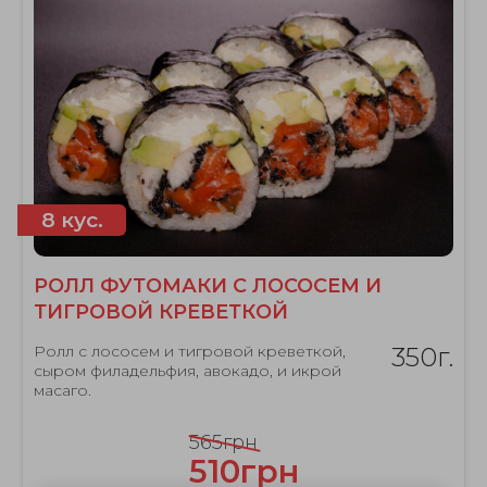
8 кус.
РОЛЛ ФУТОМАКИ С ЛОСОСЕМ И
ТИГРОВОЙ КРЕВЕТКОЙ
Ролл с лососем и тигровой креветкой,
350г.
сыром филадельфия, авокадо, и икрой
масаго.
565грн
510грн