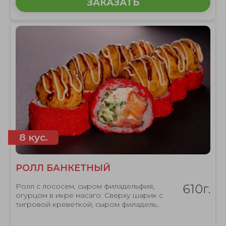
ЗАКАЗАТЬ
8 кус.
РОЛЛ БАНКЕТНЫЙ
Ролл с лососем, сыром филадельфия,
610г.
огурцом в икре масаго. Сверху шарик с
тигровой креветкой, сыром филадель...