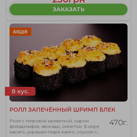
ЗАКАЗАТЬ
8 кус.
РОЛЛ ЗАПЕЧЁННЫЙ ШРИМП БЛЕК
Ролл с тигровой креветкой, сыром
470г.
филадельфия, авокадо, омлетом. В икре
масаго, украшен пюре манго, соусом с...