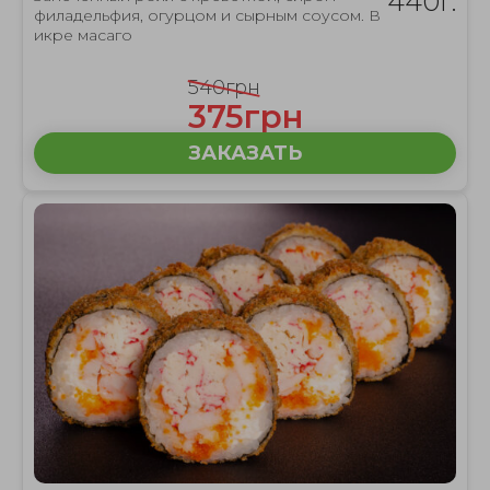
440г.
филадельфия, огурцом и сырным соусом. В
икре масаго
540грн
375грн
ЗАКАЗАТЬ