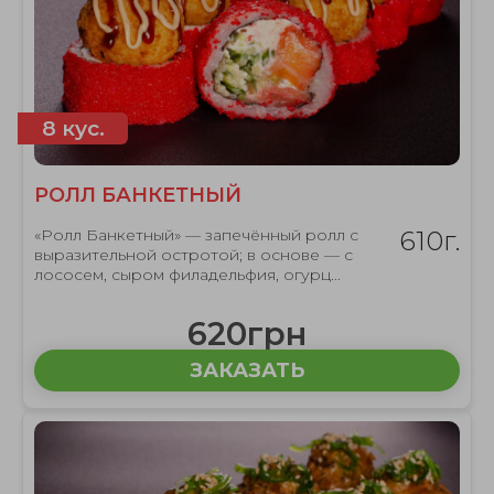
8 кус.
РОЛЛ БАНКЕТНЫЙ
«Ролл Банкетный» — запечённый ролл с
610г.
выразительной остротой; в основе — с
лососем, сыром филадельфия, огурц...
620грн
ЗАКАЗАТЬ