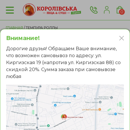
0
ГЛАВНАЯ
/ ТЕМПУРА РОЛЛЫ
Внимание!
Роллы с доставкой
Дорогие друзья! Обращаем Ваше внимание,
что возможен самовывоз по адресу: ул.
Киргизская 19 (напротив ул. Киргизская 88) со
Все
Популярное
Маки роллы
скидкой 20%. Сумма заказа при самовывозе
Запечённые роллы
Темпура роллы
любая
Кранч роллы
Футомаки роллы
Фильтры:
Роллы с лососем
Роллы с угрём
Роллы с креветкой
Сладкие роллы
Роллы Филадельфия
Роллы Калифорния