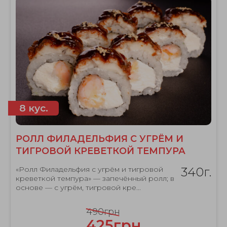
8 кус.
РОЛЛ ФИЛАДЕЛЬФИЯ С УГРЁМ И
ТИГРОВОЙ КРЕВЕТКОЙ ТЕМПУРА
«Ролл Филадельфия с угрём и тигровой
340г.
креветкой темпура» — запечённый ролл; в
основе — с угрём, тигровой кре...
490грн
425грн