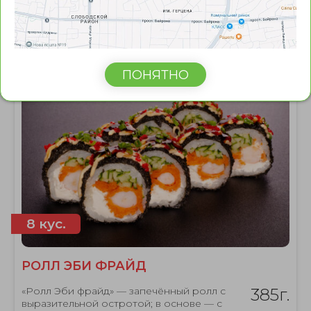
Сортировать по:
ПОНЯТНО
8 кус.
РОЛЛ ЭБИ ФРАЙД
«Ролл Эби фрайд» — запечённый ролл с
385г.
выразительной остротой; в основе — с