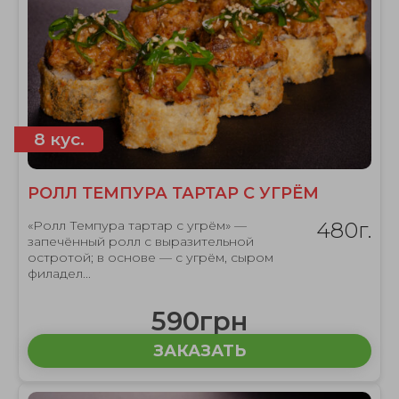
8 кус.
РОЛЛ ТЕМПУРА ТАРТАР С УГРЁМ
«Ролл Темпура тартар с угрём» —
480г.
запечённый ролл с выразительной
остротой; в основе — с угрём, сыром
филадел...
590грн
ЗАКАЗАТЬ