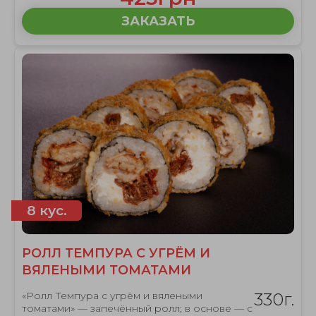
ЗАКАЗАТЬ
8 кус.
РОЛЛ ТЕМПУРА С УГРЁМ И
ВЯЛЕНЫМИ ТОМАТАМИ
«Ролл Темпура с угрём и вялеными
330г.
томатами» — запечённый ролл; в основе — с