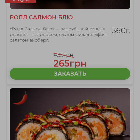
РОЛЛ САЛМОН БЛЮ
«Ролл Салмон блю» — запечённый ролл; в
360г.
основе — с лососем, сыром филадельфия,
салатом айсберг.
435грн
265грн
ЗАКАЗАТЬ