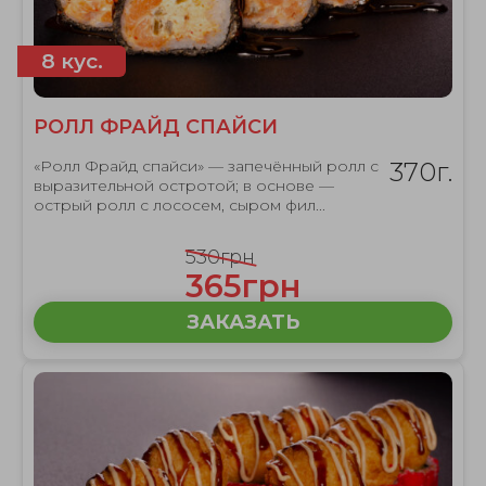
8 кус.
РОЛЛ ФРАЙД СПАЙСИ
«Ролл Фрайд спайси» — запечённый ролл с
370г.
выразительной остротой; в основе —
острый ролл с лососем, сыром фил...
530грн
365грн
ЗАКАЗАТЬ