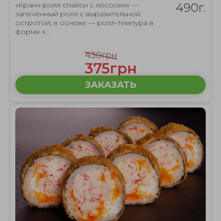
«Кранч-ролл спайси с лососем» —
490г.
запечённый ролл с выразительной
остротой; в основе — ролл-темпура в
форме х...
430грн
375грн
ЗАКАЗАТЬ