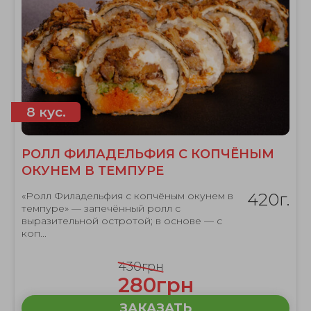
8 кус.
РОЛЛ ФИЛАДЕЛЬФИЯ С КОПЧЁНЫМ
ОКУНЕМ В ТЕМПУРЕ
«Ролл Филадельфия с копчёным окунем в
420г.
темпуре» — запечённый ролл с
выразительной остротой; в основе — с
коп...
430грн
280грн
ЗАКАЗАТЬ