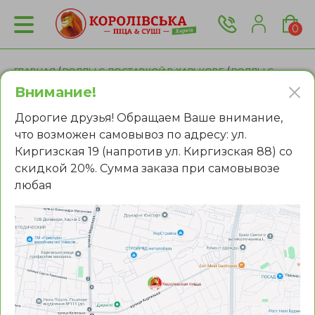
0
ГЛАВНАЯ
/
РОЛЛЫ С ДОСТАВКОЙ В ХАРЬКОВЕ
/
РОЛЛЫ С
ЛОСОСЕМ В ХАРЬКОВЕ
/ РОЛЛ ЯМОТО МУДЗУ
Внимание!
Дорогие друзья! Обращаем Ваше внимание,
что возможен самовывоз по адресу: ул.
Киргизская 19 (напротив ул. Киргизская 88) со
скидкой 20%. Сумма заказа при самовывозе
любая