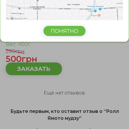
Ролл Ямото мудзу
Ролл с окунем, лососем, сыром филадельфия, авокадо,
огурцом и икрой тобико. На поверхности тигровая
ПОНЯТНО
креветка, украшена чукой, соусом спайси и кунжутом.
Вес: 450г.
590грн
500грн
ЗАКАЗАТЬ
Ещё нет отзывов.
Будьте первым, кто оставит отзыв о “Ролл
Ямото мудзу”