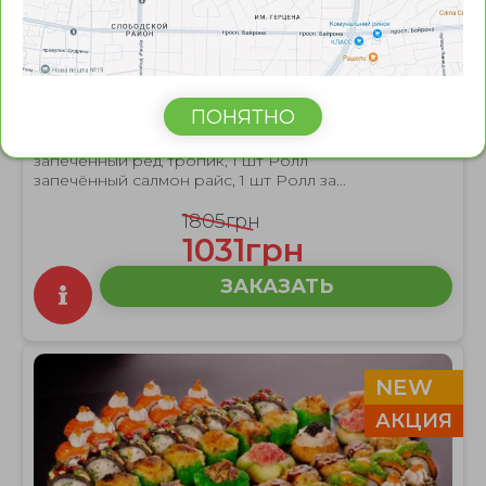
32 кус.
СЕТ ЗАПЕЧЁННЫЙ МИКС
ПОНЯТНО
Ролл запечённый шримп блек, 1 шт Ролл
1570г.
запечённый ред тропик, 1 шт Ролл
запечённый салмон райс, 1 шт Ролл за...
1805грн
1031грн
ЗАКАЗАТЬ
NEW
АКЦИЯ