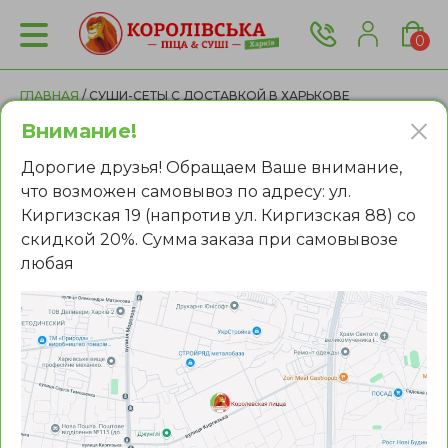
0
ГЛАВНАЯ
/ СУШИ-СЕТЫ С ДОСТАВКОЙ В ХАРЬКОВЕ
Внимание!
Сеты в Харькове
Дорогие друзья! Обращаем Ваше внимание,
что возможен самовывоз по адресу: ул.
Киргизская 19 (напротив ул. Киргизская 88) со
Сортировать по:
скидкой 20%. Сумма заказа при самовывозе
любая
NEW
АКЦИЯ