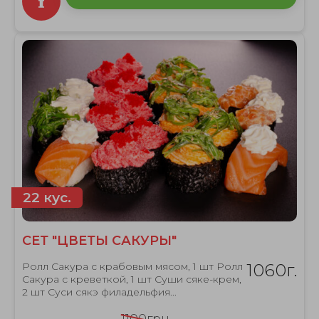
22 кус.
СЕТ "ЦВЕТЫ САКУРЫ"
Ролл Сакура с крабовым мясом, 1 шт Ролл
1060г.
Сакура с креветкой, 1 шт Суши сяке-крем,
2 шт Суси сякэ филадельфия...