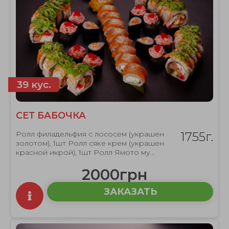
39 кус.
СЕТ БАБОЧКА
Ролл филадельфия с лососем (украшен
1755г.
золотом), 1шт Ролл сяке крем (украшен
красной икрой), 1шт Ролл Ямото му...
2000грн
ЗАКАЗАТЬ