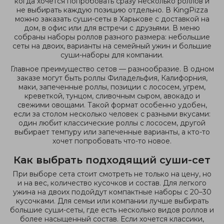
когда хочется попробовать сразу несколько роллов и
не выбирать каждую позицию отдельно. В KingPizza
можно заказать суши-сеты в Харькове с доставкой на
дом, в офис или для встречи с друзьями. В меню
собраны наборы роллов разного размера: небольшие
сеты на двоих, варианты на семейный ужин и большие
суши-наборы для компании.
Главное преимущество сетов — разнообразие. В одном
заказе могут быть роллы Филадельфия, Калифорния,
маки, запеченные роллы, позиции с лососем, угрем,
креветкой, тунцом, сливочным сыром, авокадо и
свежими овощами. Такой формат особенно удобен,
если за столом несколько человек с разными вкусами:
один любит классические роллы с лососем, другой
выбирает темпуру или запеченные варианты, а кто-то
хочет попробовать что-то новое.
Как выбрать подходящий суши-сет
При выборе сета стоит смотреть не только на цену, но
и на вес, количество кусочков и состав. Для легкого
ужина на двоих подойдут компактные наборы с 20–30
кусочками. Для семьи или компании лучше выбирать
большие суши-сеты, где есть несколько видов роллов и
более насыщенный состав. Если хочется классики,