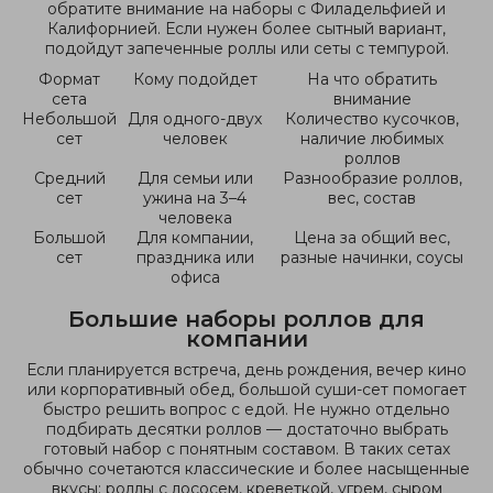
обратите внимание на наборы с Филадельфией и
Калифорнией. Если нужен более сытный вариант,
подойдут запеченные роллы или сеты с темпурой.
Формат
Кому подойдет
На что обратить
сета
внимание
Небольшой
Для одного-двух
Количество кусочков,
сет
человек
наличие любимых
роллов
Средний
Для семьи или
Разнообразие роллов,
сет
ужина на 3–4
вес, состав
человека
Большой
Для компании,
Цена за общий вес,
сет
праздника или
разные начинки, соусы
офиса
Большие наборы роллов для
компании
Если планируется встреча, день рождения, вечер кино
или корпоративный обед, большой суши-сет помогает
быстро решить вопрос с едой. Не нужно отдельно
подбирать десятки роллов — достаточно выбрать
готовый набор с понятным составом. В таких сетах
обычно сочетаются классические и более насыщенные
вкусы: роллы с лососем, креветкой, угрем, сыром