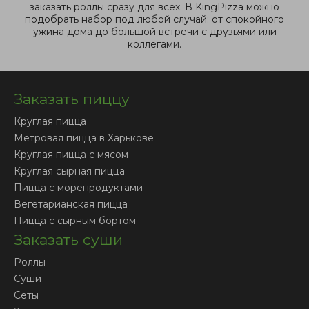
заказать роллы сразу для всех. В KingPizza можно
подобрать набор под любой случай: от спокойного
ужина дома до большой встречи с друзьями или
коллегами.
Заказать пиццу
Круглая пицца
Метровая пицца в Харькове
Круглая пицца с мясом
Круглая сырная пицца
Пицца с морепродуктами
Вегетарианская пицца
Пицца с сырным бортом
Заказать суши
Роллы
Суши
Сеты