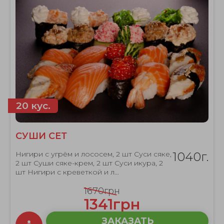
20 кус.
СУШИ СЕТ
Нигири с угрём и лососем, 2 шт Суси сяке,
1040г.
2 шт Суши сяке-крем, 2 шт Суси икура, 2
шт Нигири с креветкой и л...
1670грн
1341грн
ЗАКАЗАТЬ