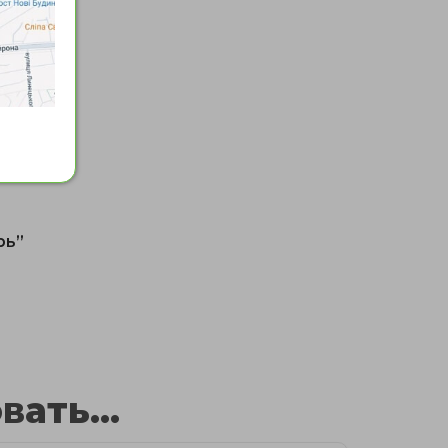
рь”
ать...