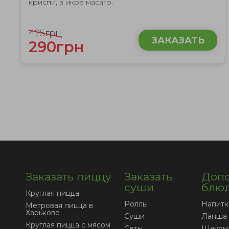
криспи, в икре масаго.
425грн
ЗАКАЗАТЬ
290грн
Заказать пиццу
Заказать
Допо
суши
блю
Круглая пицца
Роллы
Напитк
Метровая пицца в
Харькове
Суши
Лапша
Круглая пицца с мясом
Сеты
Шаурм