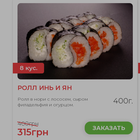
8 кус.
РОЛЛ ИНЬ И ЯН
Ролл в нори с лососем, сыром
400г.
филадельфия и огурцом.
400грн
ЗАКАЗАТЬ
315грн