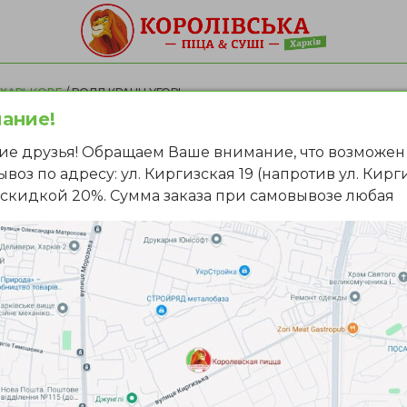
 ХАРЬКОВЕ
/ РОЛЛ КРАНЧ УГОРЬ
ание!
Ролл Кр
ие друзья! Обращаем Ваше внимание, что возможен
воз по адресу: ул. Киргизская 19 (напротив ул. Кирг
о скидкой 20%. Сумма заказа при самовывозе любая
Ролл с угрём, сыром 
панко, украшен соусо
Вес: 280г.
540грн
355грн
ЗАКАЗАТЬ