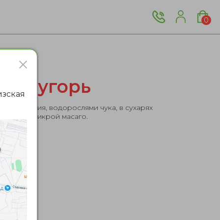
0
анч угорь
изская
филадельфия, водорослями чука, в сухарях
м унаги и икрой масаго.