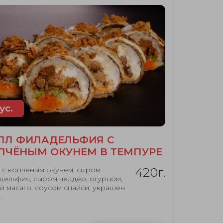
ус.
ЛЛ ФИЛАДЕЛЬФИЯ С
ПЧЁНЫМ ОКУНЕМ В ТЕМПУРЕ
 с копчёным окунем, сыром
420г.
дельфия, сыром чеддер, огурцом,
й масаго, соусом спайси, украшен
.