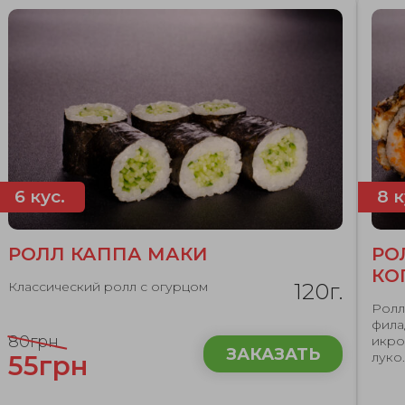
6 кус.
8 к
РОЛЛ КАППА МАКИ
РО
КО
Классический ролл с огурцом
120г.
Ролл
фила
80грн
икро
ЗАКАЗАТЬ
луко..
55грн