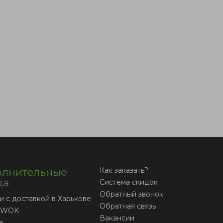
лнительные
Как заказать?
да
Система скидок
Обратный звонок
и с доставкой в Харькове
Обратная связь
 WOK
Вакансии
а