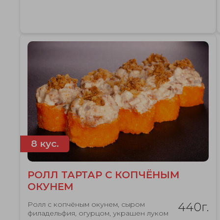
8 кус.
РОЛЛ ТАРТАР С КОПЧЁНЫМ
ОКУНЕМ
Ролл с копчёным окунем, сыром
440г.
филадельфия, огурцом, украшен луком