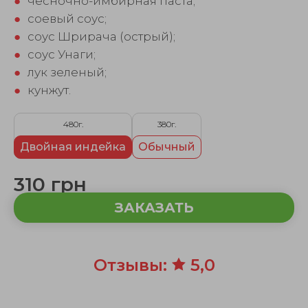
●
чесночно-имбирная паста;
●
соевый соус;
●
соус Шрирача (острый);
●
соус Унаги;
●
лук зеленый;
●
кунжут.
480г.
380г.
Двойная индейка
Обычный
310 грн
ЗАКАЗАТЬ
Отзывы:
5,0