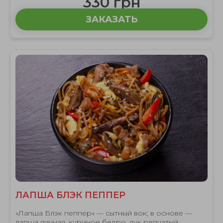
330 грн
ЗАКАЗАТЬ
ЛАПША БЛЭК ПЕППЕР
«Лапша Блэк пеппер» — сытный вок; в основе —
лапша яичная, куриное бедро, лук репчатый.