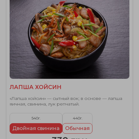
ЛАПША ХОЙСИН
«Лапша хойсин» — сытный вок; в основе — лапша
яичная, свинина, лук репчатый.
540г.
440г.
Двойная свинина
Обычная