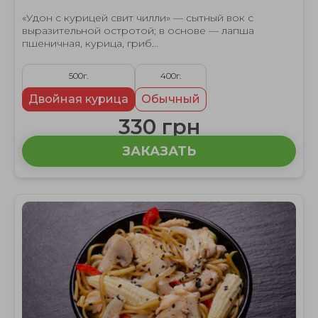
«Удон с курицей свит чилли» — сытный вок с
выразительной остротой; в основе — лапша
пшеничная, курица, гриб...
500г.
400г.
Двойная курица
Обычный
330 грн
ЗАКАЗАТЬ