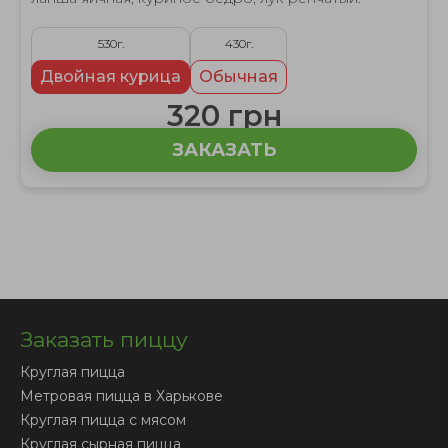
530г.
430г.
Двойная курица
Обычная
320 грн
ЗАКАЗАТЬ
Заказать пиццу
Круглая пицца
Метровая пицца в Харькове
Круглая пицца с мясом
Круглая сырная пицца