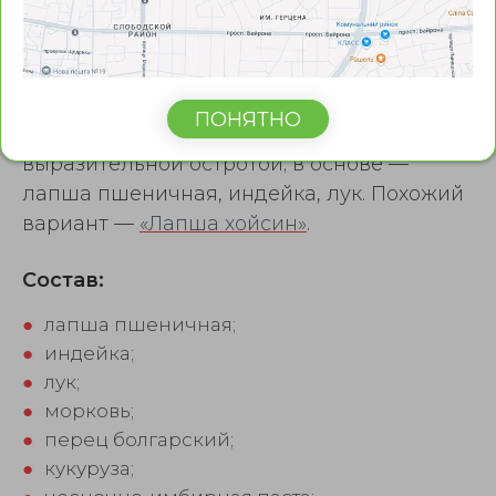
Удон с индейкой
ПОНЯТНО
«Удон с индейкой» — вок с овощами с
выразительной остротой; в основе —
лапша пшеничная, индейка, лук. Похожий
вариант —
«Лапша хойсин»
.
Состав:
●
лапша пшеничная;
●
индейка;
●
лук;
●
морковь;
●
перец болгарский;
●
кукуруза;