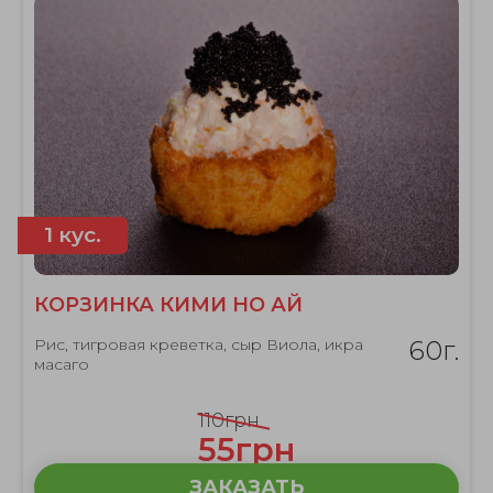
1 кус.
КОРЗИНКА КИМИ НО АЙ
Рис, тигровая креветка, сыр Виола, икра
60г.
масаго
110грн
55грн
ЗАКАЗАТЬ