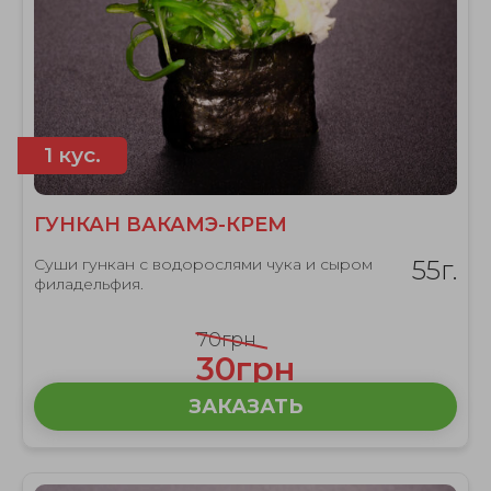
1 кус.
ГУНКАН ВАКАМЭ-КРЕМ
Суши гункан с водорослями чука и сыром
55г.
филадельфия.
70грн
30грн
ЗАКАЗАТЬ