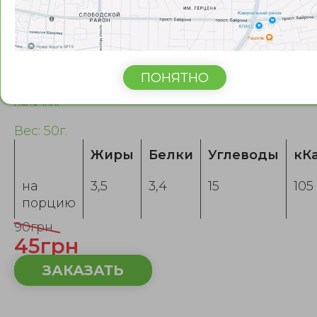
Суси спайси эби
ПОНЯТНО
Суши гункан с тигровой креветкой и острым соусом спай
Бесплатно прилагается: имбирь, васаби, соевый соус,
палочки.
Вес: 50г.
г.
Жиры
Белки
Углеводы
кК
на
3,5
3,4
15
105
порцию
90грн
45грн
ЗАКАЗАТЬ