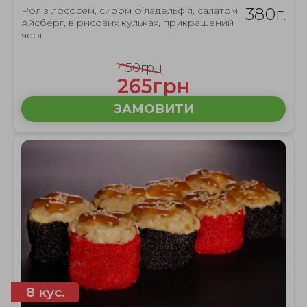
Рол з лососем, сиром філадельфія, салатом
380г.
Айсберг, в рисових кульках, прикрашений
чері.
450грн
265грн
ЗАМОВИТИ
8 кус.