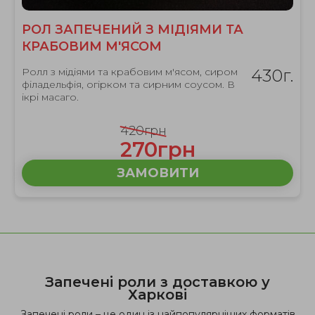
РОЛ ЗАПЕЧЕНИЙ З МІДІЯМИ ТА
КРАБОВИМ М'ЯСОМ
Ролл з мідіями та крабовим м'ясом, сиром
430г.
філадельфія, огірком та сирним соусом. В
ікрі масаго.
420грн
270грн
ЗАМОВИТИ
Запечені роли з доставкою у
Харкові
Запечені роли – це один із найпопулярніших форматів