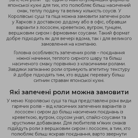
японської кухні для тих, хто полюбляє більш насичений
смак, теплу подачу та велику кількість соусів. У
Королівські суші та піца можна замовити запечені роли
у Харкові з доставкою додому або в офіс, обравши
варіанти з лососем, креветкою, вугром, тунцем,
вершковим сиром і фірмовими соусами. Такий формат
добре підходить як для вечері вдома, так і для великого
замовлення на компанію.
Головна особливість запечених ролів – поєднання
ніжної начинки, теплого сирного шару та більш
насиченого смаку порівняно з класичними ролами.
Завдяки запіканню роли отримують апетитну текстуру
й добре підходять тим, хто віддає перевагу більш
ситним стравам японської кухні.
Які запечені роли можна замовити
У меню Королівські суші та піца представлені різні види
гарячих ролів – від класичних запечених варіантів із
лососем і сиром до більш насичених поєднань із
креветкою, вугром, соусом унагі, спайсі-соусами та
хрусткими добавками. Для любителів м’яких смаків
підійдуть роли з вершковим сиром і лососем, а тим, хто
полюбляє більш яскраві поєднання, варто звернути