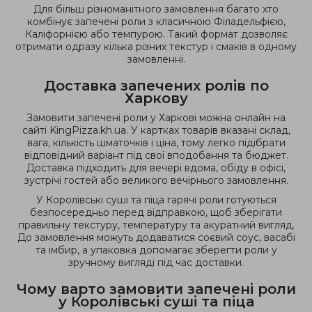
Для більш різноманітного замовлення багато хто
комбінує запечені роли з класичною Філадельфією,
Каліфорнією або темпурою. Такий формат дозволяє
отримати одразу кілька різних текстур і смаків в одному
замовленні.
Доставка запечених ролів по
Харкову
Замовити запечені роли у Харкові можна онлайн на
сайті KingPizza.kh.ua. У картках товарів вказані склад,
вага, кількість шматочків і ціна, тому легко підібрати
відповідний варіант під свої вподобання та бюджет.
Доставка підходить для вечері вдома, обіду в офісі,
зустрічі гостей або великого вечірнього замовлення.
У Королівські суші та піца гарячі роли готуються
безпосередньо перед відправкою, щоб зберігати
правильну текстуру, температуру та акуратний вигляд.
До замовлення можуть додаватися соєвий соус, васабі
та імбир, а упаковка допомагає зберегти роли у
зручному вигляді під час доставки.
Чому варто замовити запечені роли
у Королівські суші та піца