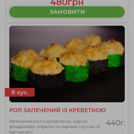
480грн
ЗАМОВИТИ
8 кус.
РОЛ ЗАПЕЧЕНИЙ ІЗ КРЕВЕТКОЮ
Запечений рол з креветкою, сиром
440г.
філадельфія, огірком та сирним соусом. В
ікрі масаго