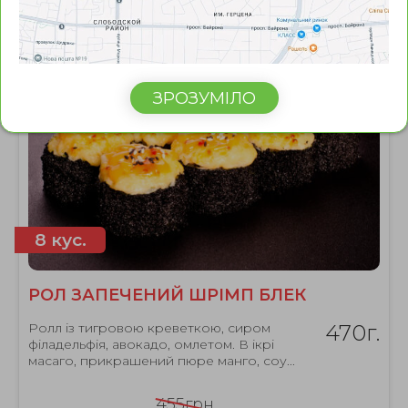
ЗРОЗУМІЛО
8 кус.
РОЛ ЗАПЕЧЕНИЙ ШРІМП БЛЕК
Ролл із тигровою креветкою, сиром
470г.
філадельфія, авокадо, омлетом. В ікрі
масаго, прикрашений пюре манго, соу...
455грн