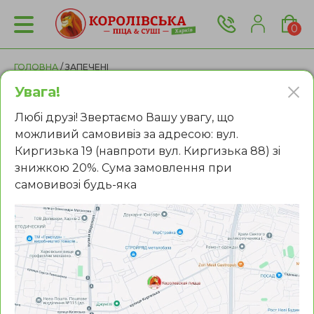
0
ГОЛОВНА
/ ЗАПЕЧЕНІ
Увага!
Роли з доставкою в Харкові
Любi друзi! Звертаємо Вашу увагу, що
можливий самовивiз за адресою: вул.
Киргизька 19 (навпроти вул. Киргизька 88) зi
Усі
Популярне
Макі роли
знижкою 20%. Сума замовлення при
Запечені
Темпура
Кранч
самовивозi будь-яка
Фiльтри:
Футомакі
З лососем
З вугром
З креветкою
Солодкі
Філадельфія
Каліфорнія
Сортувати за: