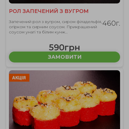
РОЛ ЗАПЕЧЕНИЙ З ВУГРОМ
Запечений рол з вугром, сиром філадельфія,
460г.
огірком та сирним соусом. Прикрашений
соусом унагі та білим кунж...
590грн
ЗАМОВИТИ