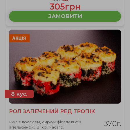
305грн
ЗАМОВИТИ
8 кус.
РОЛ ЗАПЕЧЕНИЙ РЕД ТРОПІК
Рол з лососем, сиром філадельфія,
370г.
апельсином. В ікрі масаго.