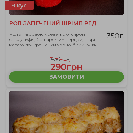
8 кус.
РОЛ ЗАПЕЧЕНИЙ ШРІМП РЕД
Рол з тигровою креветкою, сиром
350г.
філадельфія, болгарським перцем, в ікрі
масаго прикрашений чорно-білим кунж...
430грн
290грн
ЗАМОВИТИ