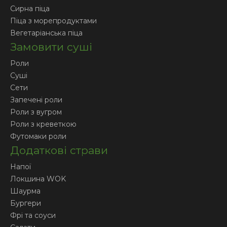
Сирна піца
Піца з морепродуктами
Вегетаріанська піца
Замовити суші
Роли
Суші
Сети
Запечені роли
Роли з вугром
Роли з креветкою
Футомаки роли
Додаткові страви
Напої
Локшина WOK
Шаурма
Бургери
Фрі та соуси