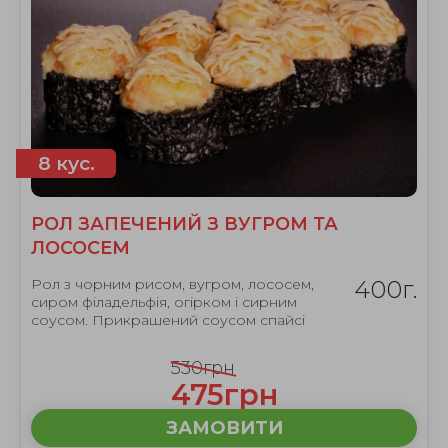
8 кус.
РОЛ ЗАПЕЧЕНИЙ З ВУГРОМ ТА
ЛОСОСЕМ
Рол з чорним рисом, вугром, лососем,
400г.
сиром філадельфія, огірком і сирним
соусом. Прикрашений соусом спайсі
530грн
475грн
ЗАМОВИТИ