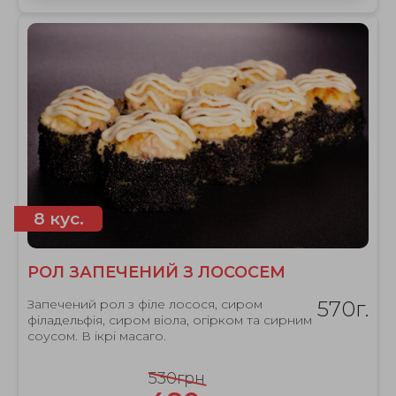
8 кус.
РОЛ ЗАПЕЧЕНИЙ З ЛОСОСЕМ
Запечений рол з філе лосося, сиром
570г.
філадельфія, сиром віола, огірком та сирним
соусом. В ікрі масаго.
530грн