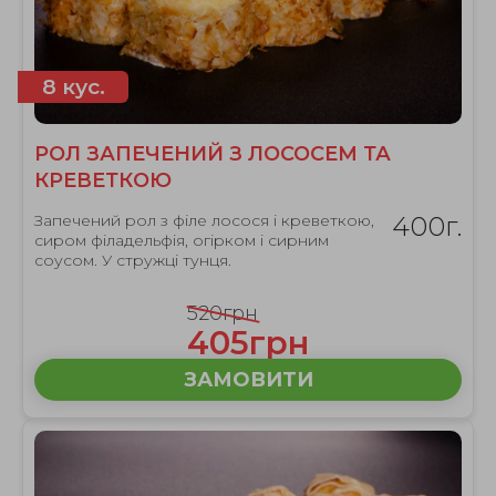
8 кус.
РОЛ ЗАПЕЧЕНИЙ З ЛОСОСЕМ ТА
КРЕВЕТКОЮ
Запечений рол з філе лосося і креветкою,
400г.
сиром філадельфія, огірком і сирним
соусом. У стружці тунця.
520грн
405грн
ЗАМОВИТИ