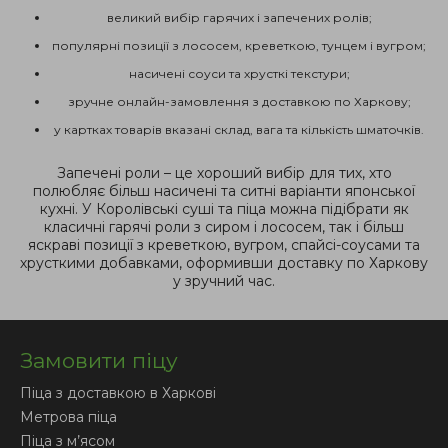
великий вибір гарячих і запечених ролів;
популярні позиції з лососем, креветкою, тунцем і вугром;
насичені соуси та хрусткі текстури;
зручне онлайн-замовлення з доставкою по Харкову;
у картках товарів вказані склад, вага та кількість шматочків.
Запечені роли – це хороший вибір для тих, хто
полюбляє більш насичені та ситні варіанти японської
кухні. У Королівські суші та піца можна підібрати як
класичні гарячі роли з сиром і лососем, так і більш
яскраві позиції з креветкою, вугром, спайсі-соусами та
хрусткими добавками, оформивши доставку по Харкову
у зручний час.
Замовити піцу
Піца з доставкою в Харкові
Метрова піца
Піца з м’ясом