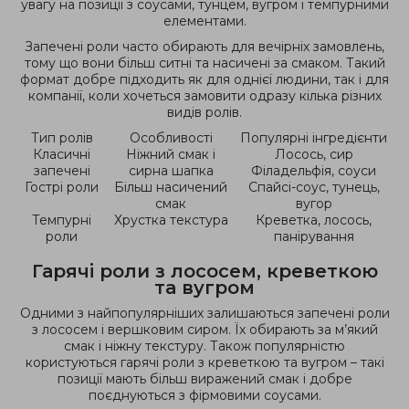
увагу на позиції з соусами, тунцем, вугром і темпурними
елементами.
Запечені роли часто обирають для вечірніх замовлень,
тому що вони більш ситні та насичені за смаком. Такий
формат добре підходить як для однієї людини, так і для
компанії, коли хочеться замовити одразу кілька різних
видів ролів.
Тип ролів
Особливості
Популярні інгредієнти
Класичні
Ніжний смак і
Лосось, сир
запечені
сирна шапка
Філадельфія, соуси
Гострі роли
Більш насичений
Спайсі-соус, тунець,
смак
вугор
Темпурні
Хрустка текстура
Креветка, лосось,
роли
панірування
Гарячі роли з лососем, креветкою
та вугром
Одними з найпопулярніших залишаються запечені роли
з лососем і вершковим сиром. Їх обирають за м’який
смак і ніжну текстуру. Також популярністю
користуються гарячі роли з креветкою та вугром – такі
позиції мають більш виражений смак і добре
поєднуються з фірмовими соусами.