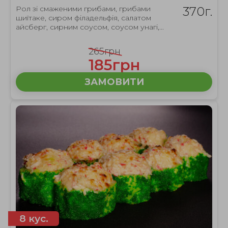
Рол зі смаженими грибами, грибами
370г.
шиїтаке, сиром філадельфія, салатом
айсберг, сирним соусом, соусом унагі,...
265грн
185грн
ЗАМОВИТИ
8 кус.