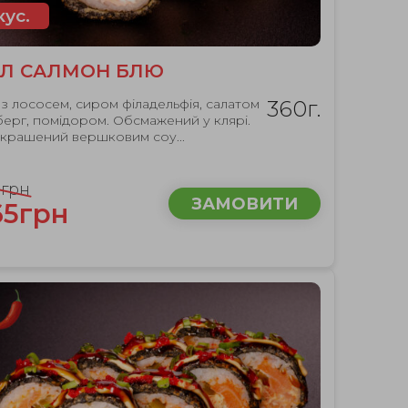
кус.
Л САЛМОН БЛЮ
 з лососем, сиром філадельфія, салатом
360г.
берг, помідором. Обсмажений у клярі.
крашений вершковим соу...
5грн
ЗАМОВИТИ
65грн