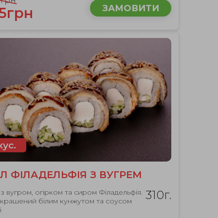
0грн
ЗАМОВИТИ
75грн
кус.
Л ФІЛАДЕЛЬФІЯ З ВУГРЕМ
з вугром, огірком та сиром Філадельфія.
310г.
крашений білим кунжутом та соусом
і