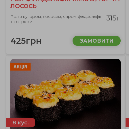
ЛОСОСЬ
Рол з вугором, лососем, сиром філадельфія
315г.
та огірком
425грн
ЗАМОВИТИ
8 кус.