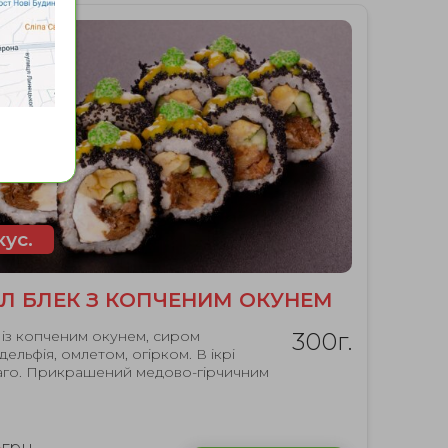
кус.
Л БЛЕК З КОПЧЕНИМ ОКУНЕМ
 із копченим окунем, сиром
300г.
дельфія, омлетом, огірком. В ікрі
аго. Прикрашений медово-гірчичним