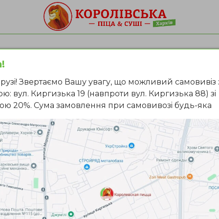
!
ли з доставкою в Харк
рузi! Звертаємо Вашу увагу, що можливий самовивiз 
ю: вул. Киргизька 19 (навпроти вул. Киргизька 88) зi
ою 20%. Сума замовлення при самовивозi будь-яка
ні
Темпура
Кранч
Футомакі
З лососем