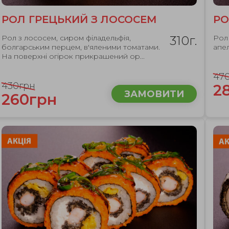
РОЛ ГРЕЦЬКИЙ З ЛОСОСЕМ
РО
Рол з лососем, сиром філадельфія,
310г.
Рол 
болгарським перцем, в'яленими томатами.
апел
На поверхні огірок прикрашений ор...
47
430грн
2
ЗАМОВИТИ
260грн