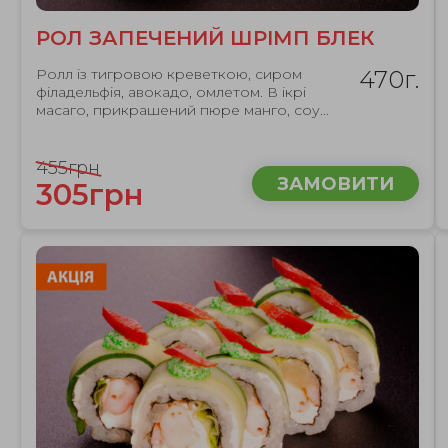
РОЛ ЗАПЕЧЕНИЙ ШРІМП БЛЕК
Ролл із тигровою креветкою, сиром
470г.
філадельфія, авокадо, омлетом. В ікрі
масаго, прикрашений пюре манго, соу...
455грн
ЗАМОВИТИ
305грн