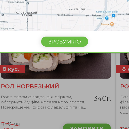
NEW
ЗРОЗУМІЛО
8 кус.
8 
РОЛ НОРВЕЗЬКИЙ
РО
Рол з сиром філадельфія, огірком,
340г.
Рол
обгорнутий у філе норвезького лосося.
філа
Прикрашений сиром філадельфія та че...
мас
со...
440грн
ЗАМОВИТИ