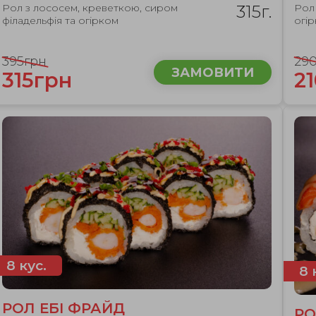
Рол з лососем, креветкою, сиром
315г.
Рол
філадельфія та огірком
огі
395грн
29
ЗАМОВИТИ
315грн
2
8 кус.
8 
РОЛ ЕБІ ФРАЙД
РО