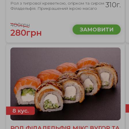
Рол з тигрової креветкою, огірком та сиром
310г.
Філадельфія. Прикрашений ікрою масаго
400грн
ЗАМОВИТИ
280грн
8 кус.
РОЛ ФІЛАДЕЛЬФІЯ МІКС ВУГОР ТА