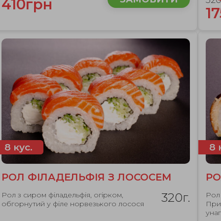
32
410грн
1
8 кус.
8 
РОЛ ФІЛАДЕЛЬФІЯ З ЛОСОСЕМ
РО
Рол з сиром філадельфія, огірком,
320г.
Рол 
обгорнутий у філе норвезького лосося
При
унаг