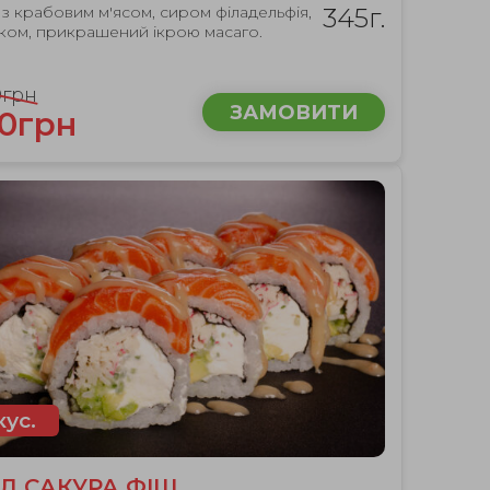
 з крабовим м'ясом, сиром філадельфія,
345г.
рком, прикрашений ікрою масаго.
0грн
ЗАМОВИТИ
10грн
кус.
Л САКУРА ФІШ