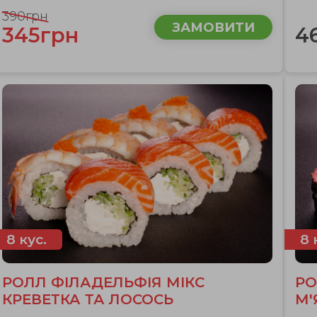
390грн
ЗАМОВИТИ
345грн
4
8 кус.
8 
РОЛЛ ФІЛАДЕЛЬФІЯ МІКС
РО
КРЕВЕТКА ТА ЛОСОСЬ
М'