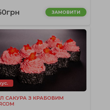
60грн
ЗАМОВИТИ
кус.
Л САКУРА З КРАБОВИМ
ЯСОМ