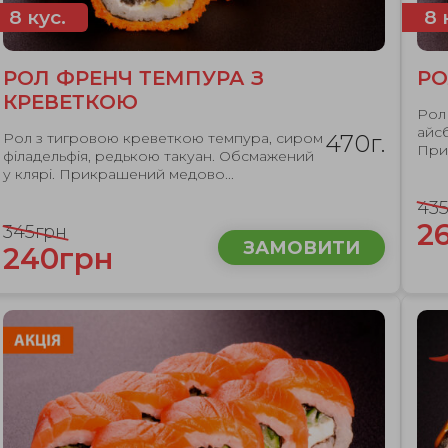
8 кус.
8 
РОЛ ФРЕНЧ ТЕМПУРА З
РО
КРЕВЕТКОЮ
Рол
айс
Рол з тигровою креветкою темпура, сиром
470г.
При
філадельфія, редькою такуан. Обсмажений
у клярі. Прикрашений медово...
43
2
345грн
ЗАМОВИТИ
240грн