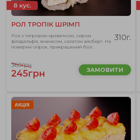
8 кус.
РОЛ ТРОПІК ШРІМП
Рол з тигровою креветкою, сиром
310г.
філадельфія, ананасом, салатом айсберг. На
поверхні огірок, прикрашений бол...
360грн
ЗАМОВИТИ
245грн