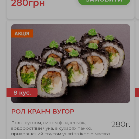
280грн
8 кус.
РОЛ КРАНЧ ВУГОР
Рол з вугром, сиром філадельфія,
280г.
водоростями чука, в сухарях панко,
прикрашений соусом унагі та ікрою масаго.