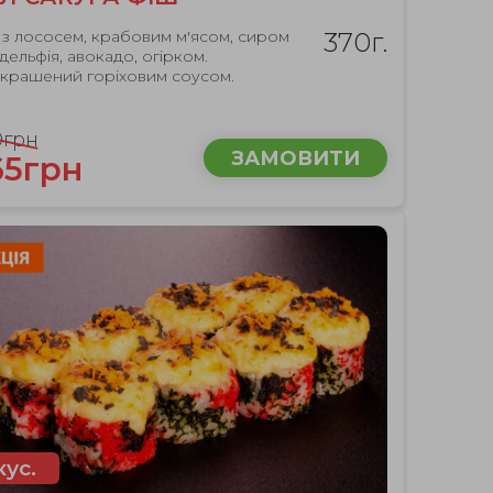
 з лососем, крабовим м'ясом, сиром
370г.
дельфія, авокадо, огірком.
крашений горіховим соусом.
0грн
ЗАМОВИТИ
65грн
кус.