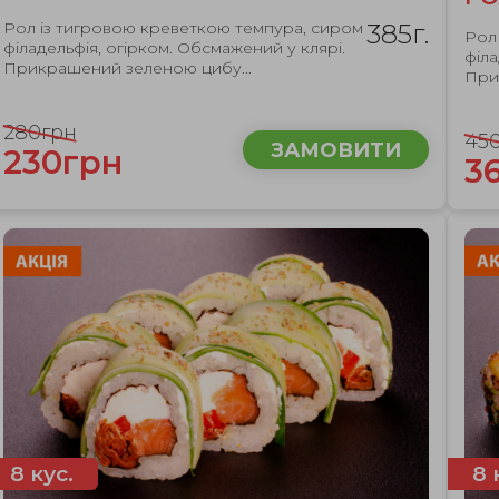
Рол із тигровою креветкою темпура, сиром
385г.
Рол
філадельфія, огірком. Обсмажений у клярі.
філа
Прикрашений зеленою цибу...
При
280грн
45
ЗАМОВИТИ
230грн
3
8 кус.
8 