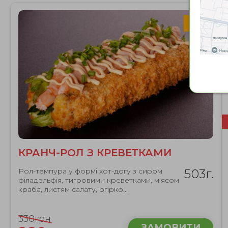
NEW
КРАНЧ-РОЛ З КРЕВЕТКАМИ
Рол-темпура у формі хот-догу з сиром
503г.
філадельфія, тигровими креветками, м'ясом
краба, листям салату, огірко...
330грн
ЗАМОВИТИ