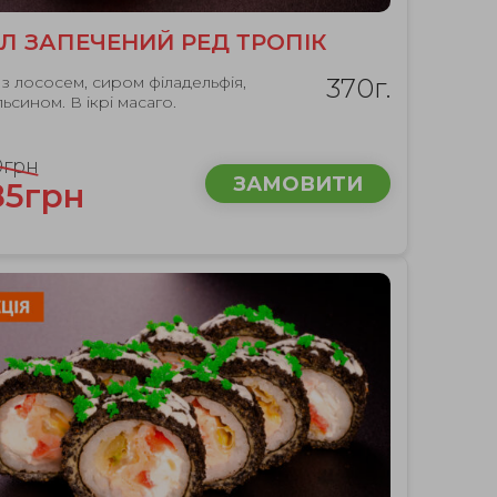
Л ЗАПЕЧЕНИЙ РЕД ТРОПІК
з лососем, сиром філадельфія,
370г.
ьсином. В ікрі масаго.
0грн
ЗАМОВИТИ
85грн