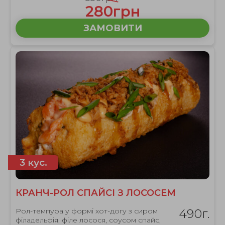
280грн
ЗАМОВИТИ
3 кус.
КРАНЧ-РОЛ СПАЙСІ З ЛОСОСЕМ
Рол-темпура у формі хот-догу з сиром
490г.
філадельфія, філе лосося, соусом спайс,