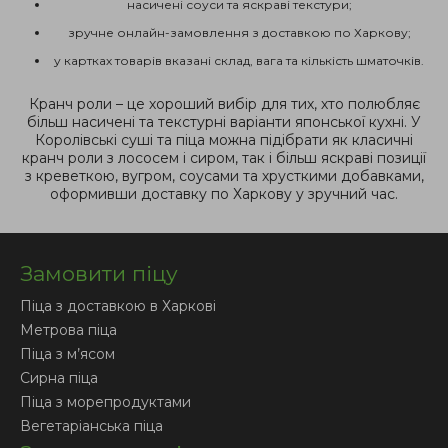
насичені соуси та яскраві текстури;
зручне онлайн-замовлення з доставкою по Харкову;
у картках товарів вказані склад, вага та кількість шматочків.
Кранч роли – це хороший вибір для тих, хто полюбляє
більш насичені та текстурні варіанти японської кухні. У
Королівські суші та піца можна підібрати як класичні
кранч роли з лососем і сиром, так і більш яскраві позиції
з креветкою, вугром, соусами та хрусткими добавками,
оформивши доставку по Харкову у зручний час.
Замовити піцу
Піца з доставкою в Харкові
Метрова піца
Піца з м’ясом
Сирна піца
Піца з морепродуктами
Вегетаріанська піца