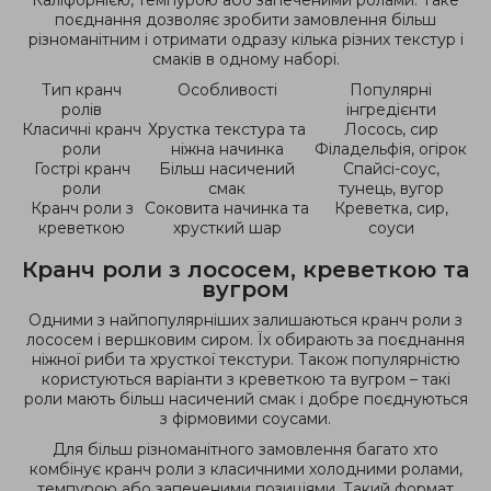
поєднання дозволяє зробити замовлення більш
різноманітним і отримати одразу кілька різних текстур і
смаків в одному наборі.
Тип кранч
Особливості
Популярні
ролів
інгредієнти
Класичні кранч
Хрустка текстура та
Лосось, сир
роли
ніжна начинка
Філадельфія, огірок
Гострі кранч
Більш насичений
Спайсі-соус,
роли
смак
тунець, вугор
Кранч роли з
Соковита начинка та
Креветка, сир,
креветкою
хрусткий шар
соуси
Кранч роли з лососем, креветкою та
вугром
Одними з найпопулярніших залишаються кранч роли з
лососем і вершковим сиром. Їх обирають за поєднання
ніжної риби та хрусткої текстури. Також популярністю
користуються варіанти з креветкою та вугром – такі
роли мають більш насичений смак і добре поєднуються
з фірмовими соусами.
Для більш різноманітного замовлення багато хто
комбінує кранч роли з класичними холодними ролами,
темпурою або запеченими позиціями. Такий формат