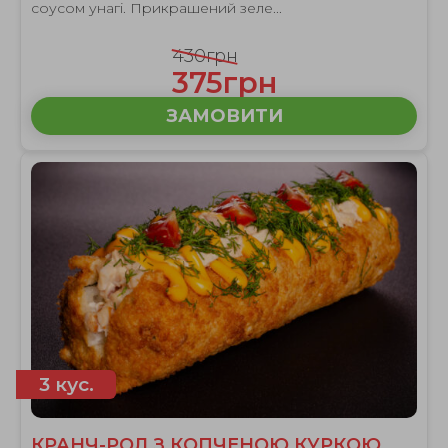
соусом унагі. Прикрашений зеле...
430грн
375грн
ЗАМОВИТИ
3 кус.
КРАНЧ-РОЛ З КОПЧЕНОЮ КУРКОЮ