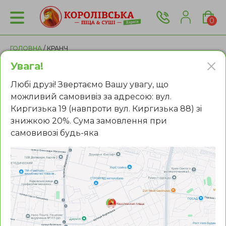
0
ГОЛОВНА
/ КРАНЧ
Увага!
Роли з доставкою в Харкові
Любi друзi! Звертаємо Вашу увагу, що
можливий самовивiз за адресою: вул.
Киргизька 19 (навпроти вул. Киргизька 88) зi
Усі
Популярне
Макі роли
знижкою 20%. Сума замовлення при
Запечені
Темпура
Кранч
самовивозi будь-яка
Фiльтри:
Футомакі
З лососем
З вугром
З креветкою
Солодкі
Філадельфія
Каліфорнія
Сортувати за: