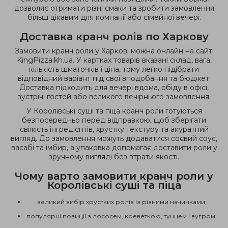
дозволяє отримати різні смаки та зробити замовлення
більш цікавим для компанії або сімейної вечері.
Доставка кранч ролів по Харкову
Замовити кранч роли у Харкові можна онлайн на сайті
KingPizza.kh.ua. У картках товарів вказані склад, вага,
кількість шматочків і ціна, тому легко підібрати
відповідний варіант під свої вподобання та бюджет.
Доставка підходить для вечері вдома, обіду в офісі,
зустрічі гостей або великого вечірнього замовлення.
У Королівські суші та піца кранч роли готуються
безпосередньо перед відправкою, щоб зберігати
свіжість інгредієнтів, хрустку текстуру та акуратний
вигляд. До замовлення можуть додаватися соєвий соус,
васабі та імбир, а упаковка допомагає доставити роли у
зручному вигляді без втрати якості.
Чому варто замовити кранч роли у
Королівські суші та піца
великий вибір хрустких ролів із різними начинками;
популярні позиції з лососем, креветкою, тунцем і вугром;