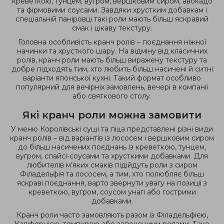
креветкою, тунцем, вугром, вершковим сиром, авокадо
та фірмовими соусами. Завдяки хрустким добавкам і
спеціальній паніровці такі роли мають більш яскравий
смак і цікаву текстуру.
Головна особливість кранч ролів – поєднання ніжної
начинки та хрусткого шару. На відміну від класичних
ролів, кранч роли мають більш виражену текстуру та
добре підходять тим, хто любить більш насичені й ситні
варіанти японської кухні. Такий формат особливо
популярний для вечірніх замовлень, вечері в компанії
або святкового столу.
Які кранч роли можна замовити
У меню Королівські суші та піца представлені різні види
кранч ролів – від варіантів із лососем і вершковим сиром
до більш насичених поєднань із креветкою, тунцем,
вугром, спайсі-соусами та хрусткими добавками. Для
любителів м’яких смаків підійдуть роли з сиром
Філадельфія та лососем, а тим, хто полюбляє більш
яскраві поєднання, варто звернути увагу на позиції з
креветкою, вугром, соусом унагі або гострими
добавками.
Кранч роли часто замовляють разом із Філадельфією,
Каліфорнією, темпурою або запеченими ролами. Таке