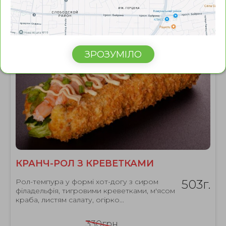
NEW
ЗРОЗУМІЛО
КРАНЧ-РОЛ З КРЕВЕТКАМИ
Рол-темпура у формі хот-догу з сиром
503г.
філадельфія, тигровими креветками, м'ясом
краба, листям салату, огірко...
330грн