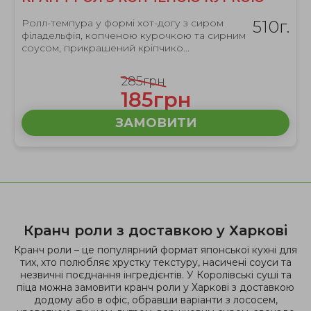
Ролл-темпура у формі хот-догу з сиром
510г.
філадельфія, копченою курочкою та сирним
соусом, прикрашений кріпчико...
285грн
185грн
ЗАМОВИТИ
Кранч роли з доставкою у Харкові
Кранч роли – це популярний формат японської кухні для
тих, хто полюбляє хрустку текстуру, насичені соуси та
незвичні поєднання інгредієнтів. У Королівські суші та
піца можна замовити кранч роли у Харкові з доставкою
додому або в офіс, обравши варіанти з лососем,