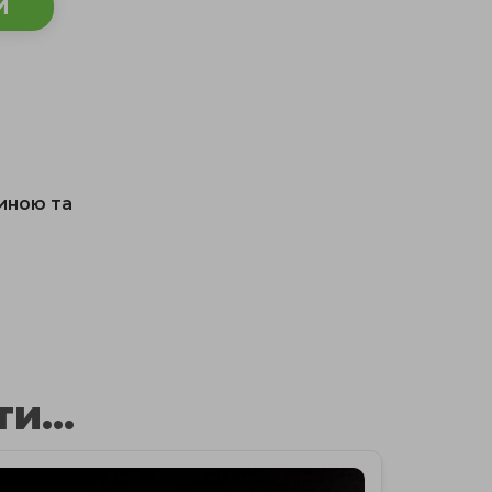
И
чиною та
и...