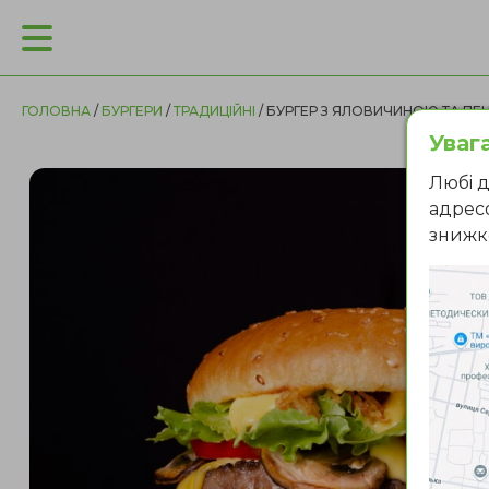
ГОЛОВНА
/
БУРГЕРИ
/
ТРАДИЦІЙНІ
/ БУРГЕР З ЯЛОВИЧИНОЮ ТА П
Увага
Любi д
адресо
знижк