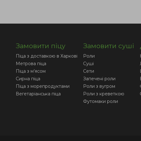
Замовити піцу
Замовити суші
Піца з доставкою в Харкові
Роли
Метрова піца
Суші
Піца з м’ясом
Сети
Сирна піца
Запечені роли
Піца з морепродуктами
Роли з вугром
Вегетаріанська піца
Роли з креветкою
Футомаки роли