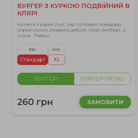
БУРГЕР З КУРКОЮ ПОДВІЙНИЙ В
КЛЯРІ
Котлета з курки 2 шт, сир тостовий, помiдори,
огiрки солонi, смажена цибуля, салат Айсберг, 2
соуси. Лаваш...
395г.
540г.
Стандарт
XL
БУРГЕР
БУРГЕР-МЕНЮ
260 грн
ЗАМОВИТИ