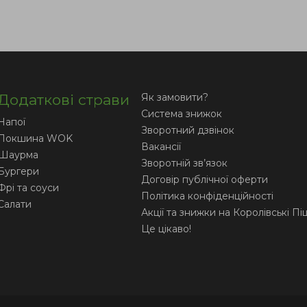
Додаткові страви
Як замовити?
Система знижок
Напої
Зворотний дзвінок
Локшина WOK
Вакансії
Шаурма
Зворотній зв’язок
Бургери
Договір публічної оферти
Фрі та соуси
Політика конфіденційності
Салати
Акції та знижки на Королівські Пі
Це цікаво!