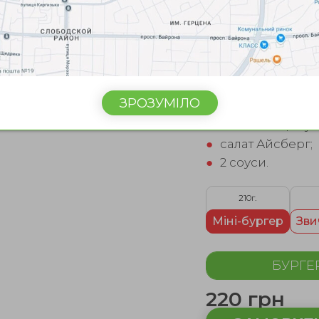
Склад:
●
котлета з ялови
●
сир тостовий;
●
печерицi смаже
ЗРОЗУМІЛО
●
помiдори;
●
смажена цибул
●
салат Айсберг;
●
2 соуси.
210г.
Міні-бургер
Зви
БУРГЕ
220 грн