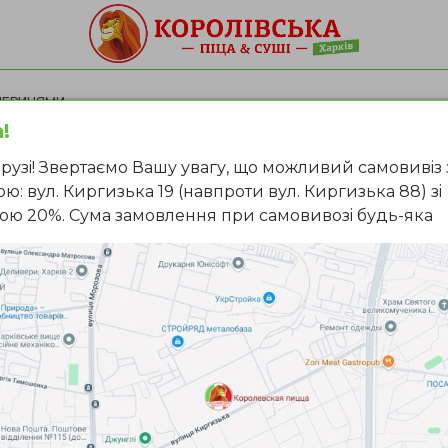
ЕЧЕРИЦЯМИ
!
Бургер 
рузi! Звертаємо Вашу увагу, що можливий самовивiз 
ю: вул. Киргизька 19 (навпроти вул. Киргизька 88) зi
печери
ою 20%. Сума замовлення при самовивозi будь-яка
«Бургер З ялов
знайомий формат
гастрономічну іс
котлета з ялович
Щоб продовжити
поєднаннями, с
печерицями в кл