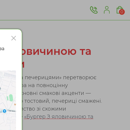
0
з яловичиною та
за
цями
ичиною та печерицями» перетворює
 бургера на повноцінну
торію; основні смакові акценти —
ини, сир тостовий, печерицi смаженi.
 знайомство зі схожими
пробуйте
«Бургер З яловичиною та
ярі»
.