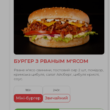
БУРГЕР З РВАНЫМ М'ЯСОМ
Рване м'ясо свинини, тостовий сир 2 шт, помідор,
кримська цибуля, салат Айсберг, цибуля криспі,
соус.
180г.
240г.
Міні-бургер
Звичайний