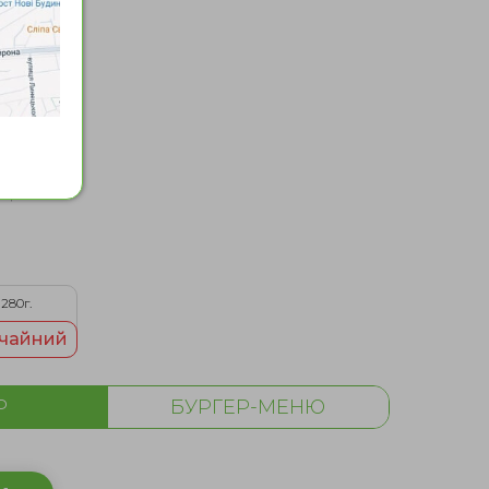
чини;
нi;
я;
280г.
чайний
Р
БУРГЕР-МЕНЮ