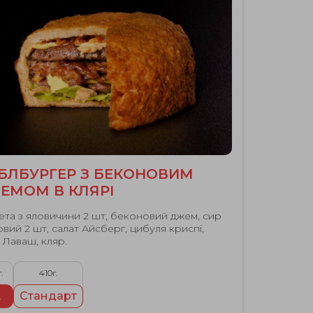
БЛБУРГЕР З БЕКОНОВИМ
ЕМОМ В КЛЯРІ
ета з яловичини 2 шт, беконовий джем, сир
овий 2 шт, салат Айсберг, цибуля криспі,
 Лаваш, кляр.
.
410г.
L
Стандарт