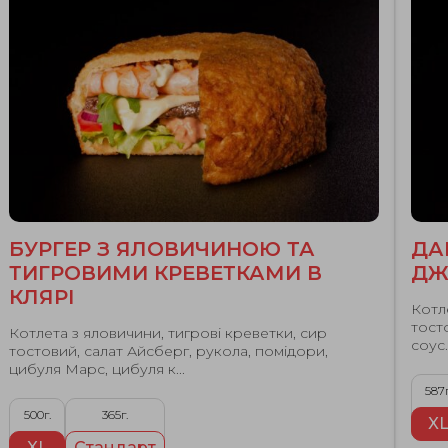
БУРГЕР З ЯЛОВИЧИНОЮ ТА
ДА
ТИГРОВИМИ КРЕВЕТКАМИ В
ДЖ
КЛЯРІ
Котл
тост
Котлета з яловичини, тигрові креветки, сир
соус.
тостовий, салат Айсберг, рукола, помідори,
цибуля Марс, цибуля к...
587г
500г.
365г.
X
XL
Стандарт