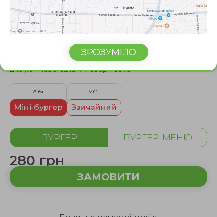
Бургер З яловичиною
подвійний
ЗРОЗУМІЛО
Котлета з яловичини 2 шт, сир тостовий, помiдори,
цибуля Марс, салат Айсберг, соус.
295г.
390г.
Міні-бургер
Звичайний
БУРГЕР
БУРГЕР-МЕНЮ
280 грн
ЗАМОВИТИ