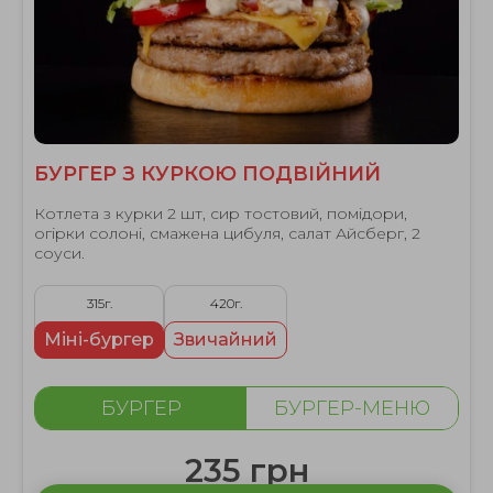
БУРГЕР З КУРКОЮ ПОДВІЙНИЙ
Котлета з курки 2 шт, сир тостовий, помiдори,
огiрки солонi, смажена цибуля, салат Айсберг, 2
соуси.
315г.
420г.
Міні-бургер
Звичайний
БУРГЕР
БУРГЕР-МЕНЮ
235 грн