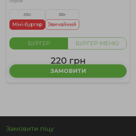
соуси.
250г.
335г.
Міні-бургер
Звичайний
БУРГЕР
БУРГЕР-МЕНЮ
220 грн
ЗАМОВИТИ
Замовити піцу