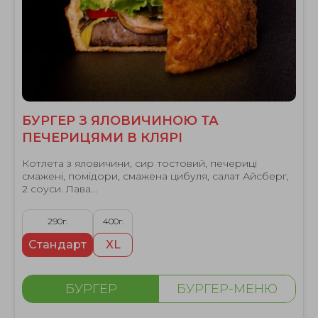
БУРГЕР З ЯЛОВИЧИНОЮ ТА
ПЕЧЕРИЦЯМИ В КЛЯРІ
Котлета з яловичини, сир тостовий, печерицi
смаженi, помiдори, смажена цибуля, салат Айсберг,
2 соуси. Лава...
290г.
400г.
Стандарт
XL
БУРГЕР
БУРГЕР-МЕНЮ