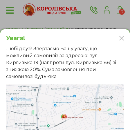
0
ГОЛОВНА
/
БУРГЕРИ
/
ТРАДИЦІЙНІ
/ БУРГЕР З ЯЛОВИЧИНОЮ
ПОДВІЙНИЙ
Увага!
Любi друзi! Звертаємо Вашу увагу, що
можливий самовивiз за адресою: вул.
Киргизька 19 (навпроти вул. Киргизька 88) зi
знижкою 20%. Сума замовлення при
самовивозi будь-яка