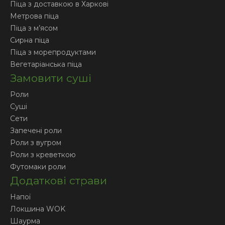
Піца з доставкою в Харкові
Метрова піца
Піца з м’ясом
Сирна піца
Піца з морепродуктами
Вегетаріанська піца
Замовити суші
Роли
Суші
Сети
Запечені роли
Роли з вугром
Роли з креветкою
Футомаки роли
Додаткові страви
Напої
Локшина WOK
Шаурма