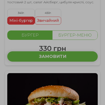
тостовий 2 шт, салат Айсберг, цибуля криспі, соус.
340г.
450г.
Міні-бургер
Звичайний
БУРГЕР
БУРГЕР-МЕНЮ
330 грн
ЗАМОВИТИ