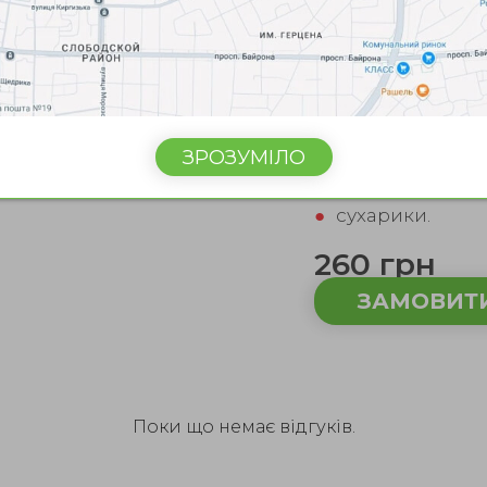
●
соус цезар;
●
салат Айсберг;
●
огірки;
●
помідори;
●
соус унагі;
ЗРОЗУМІЛО
●
норі;
●
кляр;
●
сухарики.
260 грн
ЗАМОВИТ
Поки що немає відгуків.