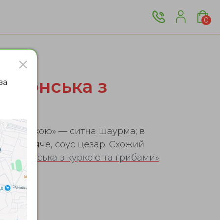
0
японська з
за
а з куркою» — ситна шаурма; в
егно куряче, соус цезар. Схожий
ма японська з куркою та грибами»
.