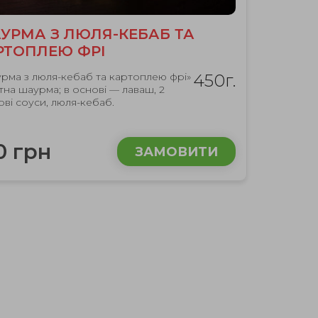
УРМА З ЛЮЛЯ-КЕБАБ ТА
РТОПЛЕЮ ФРІ
рма з люля-кебаб та картоплею фрі»
450г.
тна шаурма; в основі — лаваш, 2
ові соуси, люля-кебаб.
0 грн
ЗАМОВИТИ