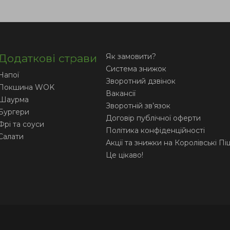
Додаткові страви
Як замовити?
Система знижок
Напої
Зворотний дзвінок
Локшина WOK
Вакансії
Шаурма
Зворотній зв’язок
Бургери
Договір публічної оферти
Фрі та соуси
Політика конфіденційності
Салати
Акції та знижки на Королівські Пі
Це цікаво!