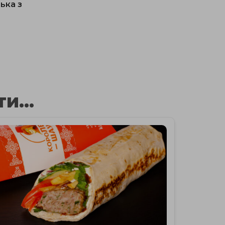
ька з
и...