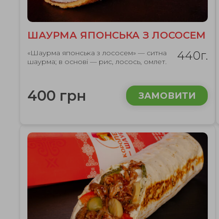
ШАУРМА ЯПОНСЬКА З ЛОСОСЕМ
«Шаурма японська з лососем» — ситна
440г.
шаурма; в основі — рис, лосось, омлет.
400 грн
ЗАМОВИТИ