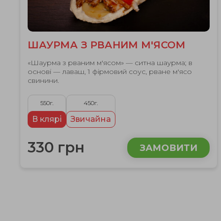
ШАУРМА З РВАНИМ М'ЯСОМ
«Шаурма з рваним м'ясом» — ситна шаурма; в
основі — лаваш, 1 фірмовий соус, рване м'ясо
свинини.
550г.
450г.
В клярі
Звичайна
330 грн
ЗАМОВИТИ