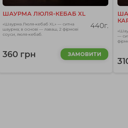
ШАУРМА ЛЮЛЯ-КЕБАБ XL
ША
КА
«Шаурма Люля-кебаб XL» — ситна
440г.
шаурма; в основі — лаваш, 2 фірмові
«Шау
соуси, люля-кебаб.
— си
фірм
360 грн
ЗАМОВИТИ
31