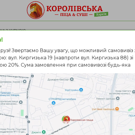
КА З КУРКОЮ
!
Шаурма 
рузi! Звертаємо Вашу увагу, що можливий самовивiз 
ю: вул. Киргизька 19 (навпроти вул. Киргизька 88) зi
куркою
ою 20%. Сума замовлення при самовивозi будь-яка
«Шаурма японськ
основі — рис, ст
варіант —
«Шаур
Склад:
●
рис;
●
стегно куряче;