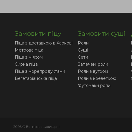
Замовити піцу
Замовити суші
Піца з доставкою в Харкові
Роли
Метрова піца
Суші
Піца з м’ясом
Сети
Сирна піца
Запечені роли
Піца з морепродуктами
Роли з вугром
Вегетаріанська піца
Роли з креветкою
Футомаки роли
2026 © Всі права захищені.