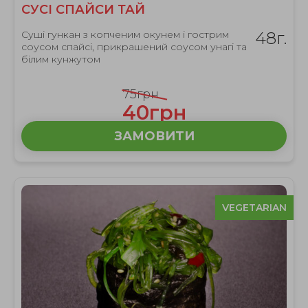
СУСІ СПАЙСИ ТАЙ
Суші гункан з копченим окунем і гострим
48г.
соусом спайсі, прикрашений соусом унагі та
білим кунжутом
75грн
40грн
ЗАМОВИТИ
VEGETARIAN