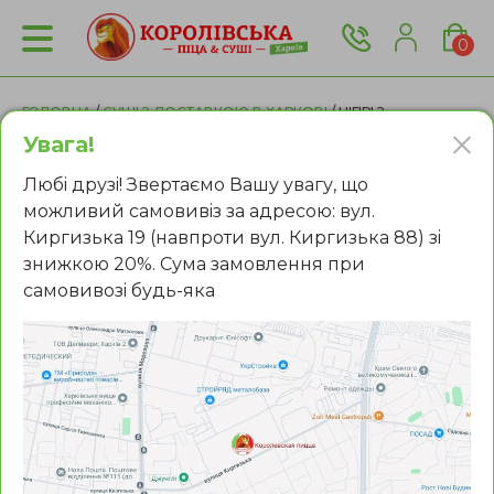
0
ГОЛОВНА
/
СУШІ З ДОСТАВКОЮ В ХАРКОВІ
/ НІГІРІ З
КРЕВЕТКОЮ ТА ЛОСОСЕМ
Увага!
Любi друзi! Звертаємо Вашу увагу, що
можливий самовивiз за адресою: вул.
Киргизька 19 (навпроти вул. Киргизька 88) зi
знижкою 20%. Сума замовлення при
самовивозi будь-яка