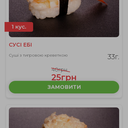
1 кус.
СУСІ ЕБІ
Суші з тигровою креветкою
33г.
40грн
25грн
ЗАМОВИТИ