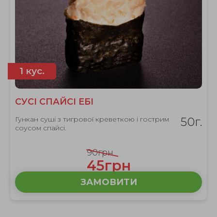
1 кус.
СУСІ СПАЙСІ ЕБІ
Гункан суші з тигрової креветкою і гострим
50г.
соусом спайсі.
90грн
45грн
ЗАМОВИТИ