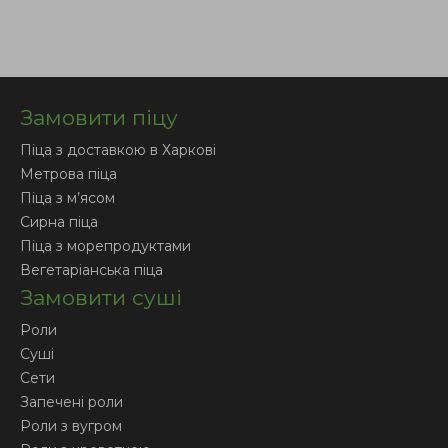
Замовити піцу
Піца з доставкою в Харкові
Метрова піца
Піца з м’ясом
Сирна піца
Піца з морепродуктами
Вегетаріанська піца
Замовити суші
Роли
Суші
Сети
Запечені роли
Роли з вугром