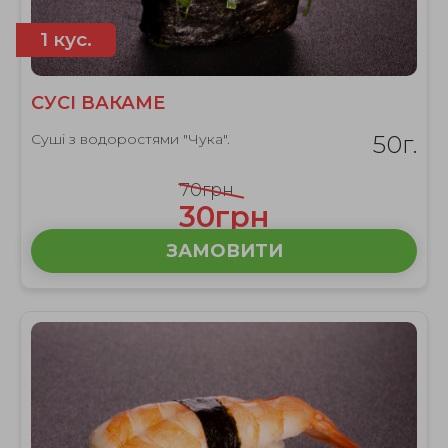
1 кус.
СУСІ ВАКАМЕ
Суші з водоростями "Чука".
50г.
70грн
30грн
ЗАМОВИТИ