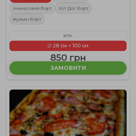
Ананасовий борт
Хот Дог борт
Жульєн борт
1670г.
∅ 28 см × 100 см
850 грн
ЗАМОВИТИ