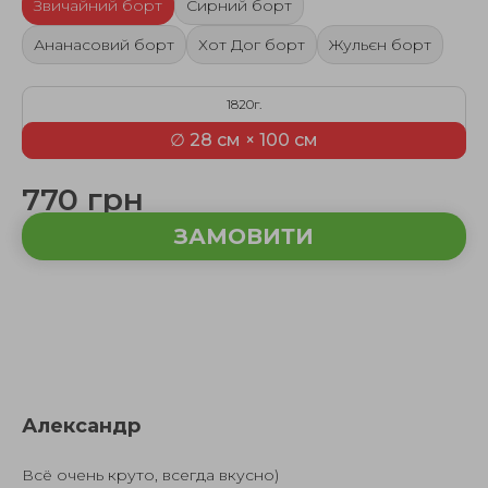
Звичайний борт
Сирний борт
Ананасовий борт
Хот Дог борт
Жульєн борт
1820г.
∅ 28 см × 100 см
770 грн
ЗАМОВИТИ
Александр
Всё очень круто, всегда вкусно)