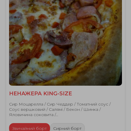
НЕНАЖЕРА KING-SIZE
Сир Моцарелла / Сир Чеддер / Томатний соус /
Соус вершковий / Салямі / Бекон / Шинка /
Яловичина соковита /...
Звичайний борт
Сирний борт