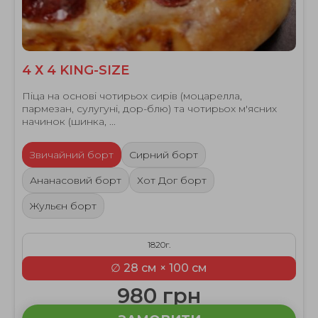
4 Х 4 KING-SIZE
Піца на основі чотирьох сирів (моцарелла,
пармезан, сулугуні, дор-блю) та чотирьох м'ясних
начинок (шинка, ...
Звичайний борт
Сирний борт
Ананасовий борт
Хот Дог борт
Жульєн борт
1820г.
∅ 28 см × 100 см
980 грн