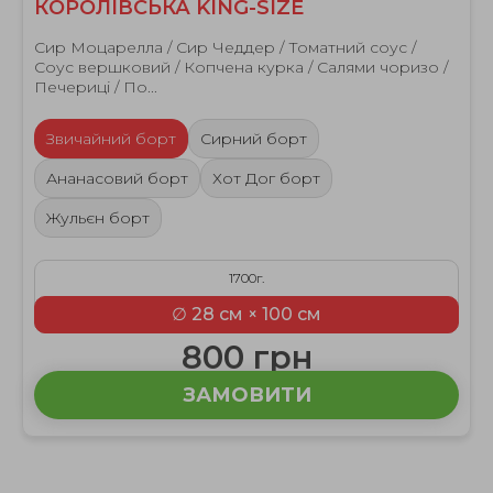
КОРОЛІВСЬКА KING-SIZE
Сир Моцарелла / Сир Чеддер / Томатний соус /
Соус вершковий / Копчена курка / Салями чоризо /
Печериці / По...
Звичайний борт
Сирний борт
Ананасовий борт
Хот Дог борт
Жульєн борт
1700г.
∅ 28 см × 100 см
800 грн
ЗАМОВИТИ