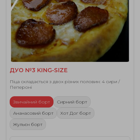
ДУО №3 KING-SIZE
Піца складається з двох різних половин: 4 сири /
Пепероні
Звичайний борт
Сирний борт
Ананасовий борт
Хот Дог борт
Жульєн борт