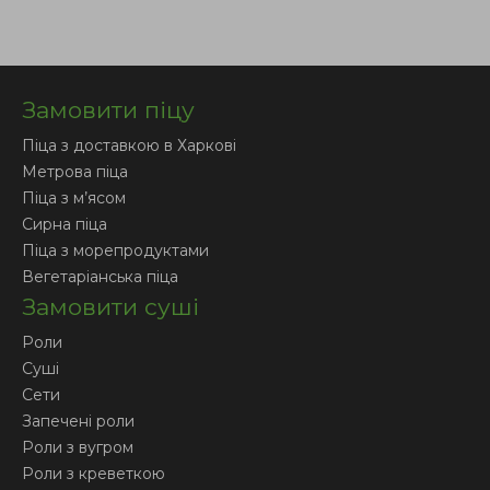
Замовити піцу
Піца з доставкою в Харкові
Метрова піца
Піца з м’ясом
Сирна піца
Піца з морепродуктами
Вегетаріанська піца
Замовити суші
Роли
Суші
Сети
Запечені роли
Роли з вугром
Роли з креветкою