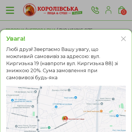
0
ГОЛОВНА
/
МЕТРОВА ПІЦА
/ ДУО №1 KING-SIZE
Увага!
Любi друзi! Звертаємо Вашу увагу, що
можливий самовивiз за адресою: вул.
Киргизька 19 (навпроти вул. Киргизька 88) зi
знижкою 20%. Сума замовлення при
самовивозi будь-яка