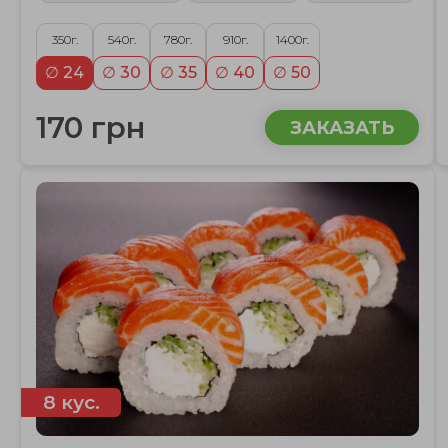
350г.
540г.
780г.
910г.
1400г.
∅ 24
∅ 30
∅ 35
∅ 40
∅ 50
170 грн
ЗАКАЗАТЬ
8 кус.