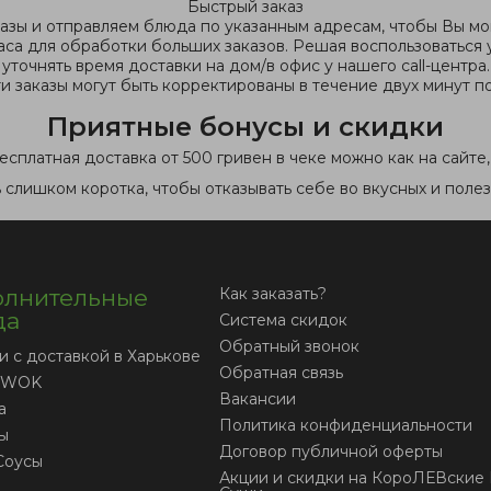
Быстрый заказ
зы и отправляем блюда по указанным адресам, чтобы Вы мог
са для обработки больших заказов. Решая воспользоваться у
уточнять время доставки на дом/в офис у нашего call-центра.
 заказы могут быть корректированы в течение двух минут по
Приятные бонусы и скидки
есплатная доставка от 500 гривен в чеке можно как на сайте
слишком коротка, чтобы отказывать себе во вкусных и поле
лнительные
Как заказать?
да
Система скидок
Обратный звонок
и с доставкой в Харькове
Обратная связь
 WOK
Вакансии
а
Политика конфиденциальности
ы
Договор публичной оферты
Соусы
Акции и скидки на КороЛЕВские 