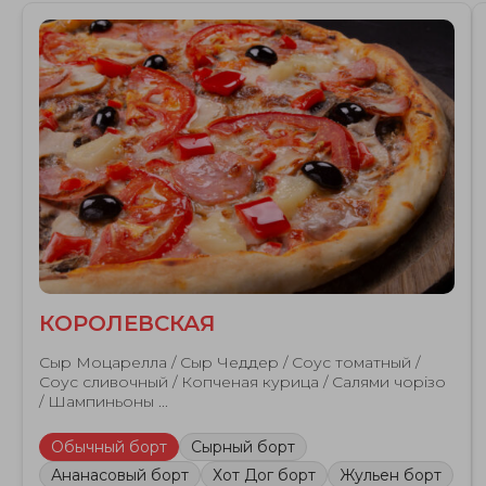
КОРОЛЕВСКАЯ
Сыр Моцарелла / Сыр Чеддер / Соус томатный /
Соус сливочный / Копченая курица / Салями чорізо
/ Шампиньоны ...
Обычный борт
Сырный борт
Ананасовый борт
Хот Дог борт
Жульен борт