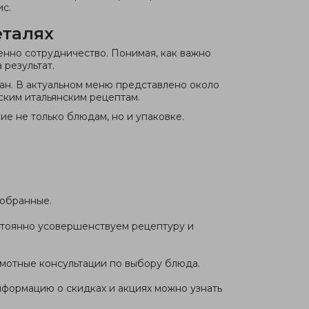
с.
еталях
енно сотрудничество. Понимая, как важно
 результат.
ан. В актуальном меню представлено около
ским итальянским рецептам.
е не только блюдам, но и упаковке.
тобранные.
стоянно усовершенствуем рецептуру и
мотные консультации по выбору блюда.
нформацию о скидках и акциях можно узнать