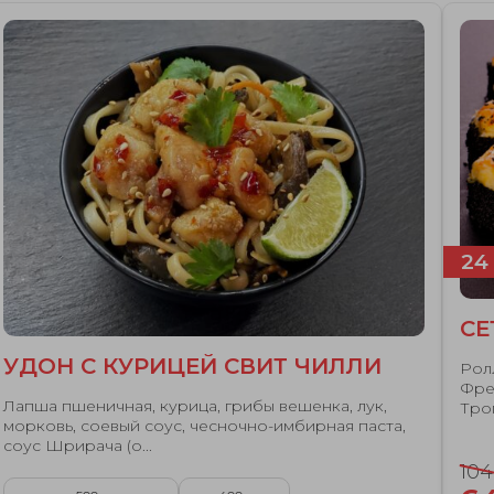
24 
СЕ
УДОН С КУРИЦЕЙ СВИТ ЧИЛЛИ
Рол
Фре
Лапша пшеничная, курица, грибы вешенка, лук,
Тро
морковь, соевый соус, чесночно-имбирная паста,
соус Шрирача (о...
10