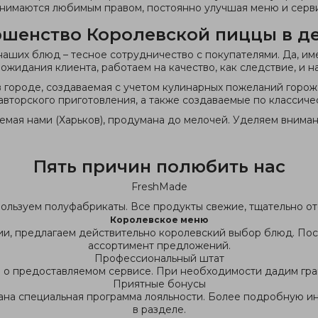
анимаются любимым правом, постоянно улучшая меню и серви
шенство Королевской пиццы в д
наших блюд – тесное сотрудничество с покупателями. Да, им
ожидания клиента, работаем на качество, как следствие, и на
в городе, создаваемая с учетом кулинарных пожеланий горож
авторского приготовления, а также создаваемые по классиче
емая нами (Харьков), продумана до мелочей. Уделяем внимани
Пять причин полюбить нас
FreshMade
ользуем полуфабрикаты. Все продукты свежие, тщательно о
Королевское меню
ии, предлагаем действительно королевский выбор блюд. По
ассортимент предложений.
Профессиональный штат
 о предоставляемом сервисе. При необходимости дадим гра
Приятные бонусы
ана специальная программа лояльности. Более подробную и
в разделе.