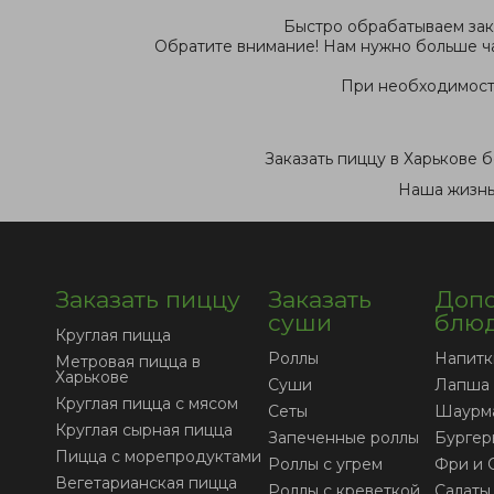
Быстро обрабатываем зака
Обратите внимание! Нам нужно больше ча
При необходимости
Заказать пиццу в Харькове б
Наша жизнь 
Заказать пиццу
Заказать
Допо
суши
блю
Круглая пицца
Роллы
Напитк
Метровая пицца в
Харькове
Суши
Лапша
Круглая пицца с мясом
Сеты
Шаурм
Круглая сырная пицца
Запеченные роллы
Бургер
Пицца с морепродуктами
Роллы с угрем
Фри и 
Вегетарианская пицца
Роллы с креветкой
Салаты