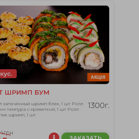
кус.
Т ШРИМП БУМ
л запечённый шримп блек, 1 шт Ролл
1300г.
нч темпура с креветкой, 1 шт Ролл
пик шримп, 1 шт
44грн
ЗАКАЗАТЬ