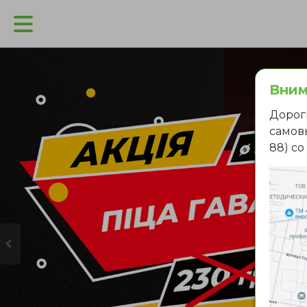
Вним
Дорог
самовы
88) с