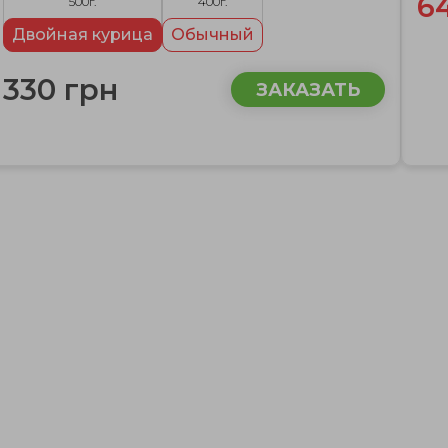
6
500г.
400г.
Двойная курица
Обычный
330 грн
ЗАКАЗАТЬ