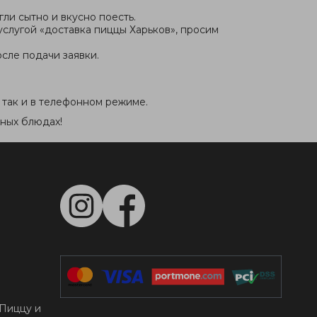
ли сытно и вкусно поесть.
слугой «доставка пиццы Харьков», просим
сле подачи заявки.
, так и в телефонном режиме.
зных блюдах!
Пиццу и