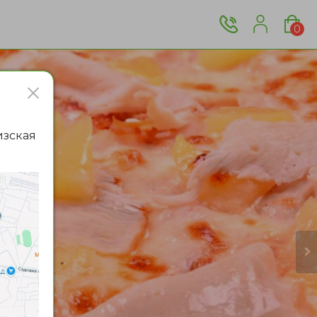
0
изская